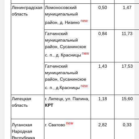
Ленинградская
Ломоносовский
0,50
1,47
область
муниципальный
new
район, д.
Низино
Гатчинский
0,84
11,73
муниципальный
район, Сусанинское
new
с. п., д. Красницы
Гатчинский
1,43
17,53
муниципальный
район, Сусанинское
new
с. п.,
д.Красницы
Липецкая
г. Липецк, ул. Папина,
1,18
15,60
область
КРТ
new
г. Сватово
Луганская
2,82
0,33
Народная
Республика