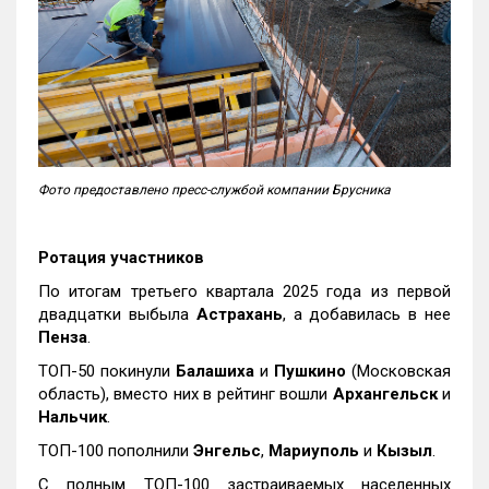
Фото предоставлено пресс-службой компании Брусника
Ротация участников
По итогам третьего квартала 2025 года из первой
двадцатки выбыла
Астрахань
, а добавилась в нее
Пенза
.
ТОП-50 покинули
Балашиха
и
Пушкино
(Московская
область), вместо них в рейтинг вошли
Архангельск
и
Нальчик
.
ТОП-100 пополнили
Энгельс
,
Мариуполь
и
Кызыл
.
С полным ТОП-100 застраиваемых населенных