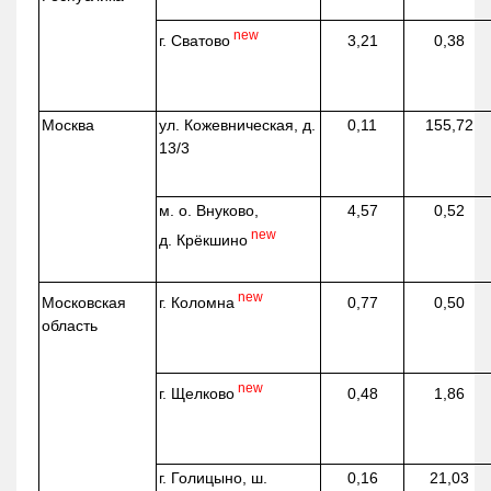
new
г. Сватово
3,21
0,38
Москва
ул.
Кожевническая
, д.
0,11
155,72
13/3
м. о. Внуково,
4,57
0,52
new
д.
Крёкшино
new
г. Коломна
Московская
0,77
0,50
область
new
г. Щелково
0,48
1,86
г. Голицыно, ш.
0,16
21,03