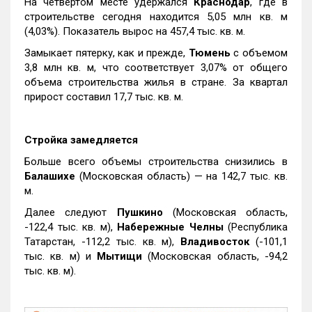
На четвертом месте удержался
Краснодар
, где в
строительстве сегодня находится 5,05 млн кв. м
(4,03%). Показатель вырос на 457,4 тыс. кв. м.
Замыкает пятерку, как и прежде,
Тюмень
с объемом
3,8 млн кв. м, что соответствует 3,07% от общего
объема строительства жилья в стране. За квартал
прирост составил 17,7 тыс. кв. м.
Стройка замедляется
Больше всего объемы строительства снизились в
Балашихе
(Московская область) — на 142,7 тыс. кв.
м.
Далее следуют
Пушкино
(Московская область,
-122,4 тыс. кв. м),
Набережные Челны
(Республика
Татарстан, -112,2 тыс. кв. м),
Владивосток
(-101,1
тыс. кв. м) и
Мытищи
(Московская область, -94,2
тыс. кв. м).