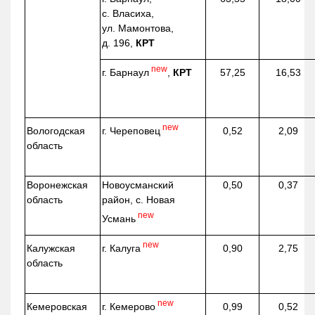
с. Власиха,
ул. Мамонтова,
д. 196,
КРТ
new
г. Барнаул
,
КРТ
57,25
16,53
new
г. Череповец
Вологодская
0,52
2,09
область
Воронежская
Новоусманский
0,50
0,37
область
район, с. Новая
new
Усмань
new
г. Калуга
Калужская
0,90
2,75
область
new
г. Кемерово
Кемеровская
0,99
0,52