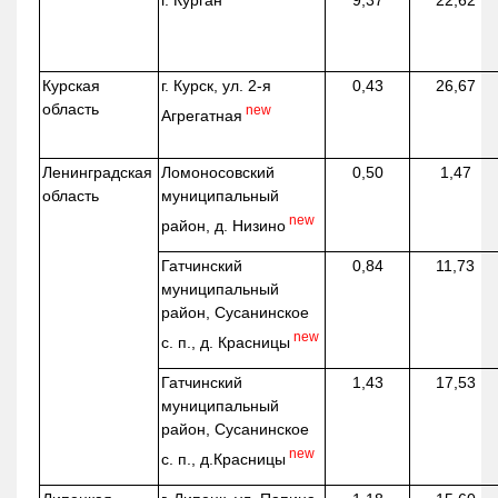
г. Курган
9,37
22,62
Курская
г. Курск, ул. 2-я
0,43
26,67
область
new
Агрегатная
Ленинградская
Ломоносовский
0,50
1,47
область
муниципальный
new
район, д.
Низино
Гатчинский
0,84
11,73
муниципальный
район, Сусанинское
new
с. п., д. Красницы
Гатчинский
1,43
17,53
муниципальный
район, Сусанинское
new
с. п.,
д.Красницы