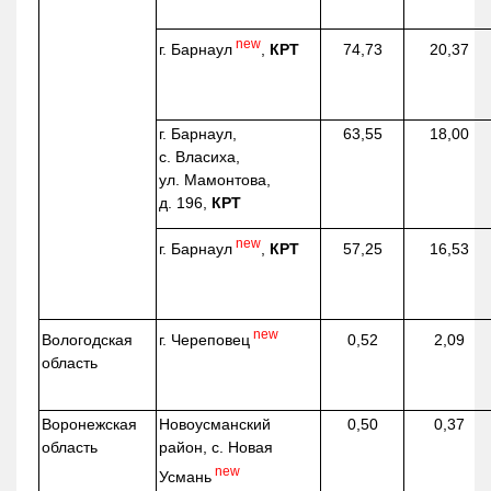
new
г. Барнаул
,
КРТ
74,73
20,37
г. Барнаул,
63,55
18,00
с. Власиха,
ул. Мамонтова,
д. 196,
КРТ
new
г. Барнаул
,
КРТ
57,25
16,53
new
г. Череповец
Вологодская
0,52
2,09
область
Воронежская
Новоусманский
0,50
0,37
область
район, с. Новая
new
Усмань