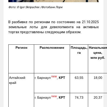
Фото: © Igor Skripachev /Фотобанк Лори
В разбивке по регионам по состоянию на 21.10.2025
земельные лоты для девелопмента на активных
торгах представлены следующим образом.
Регион
Расположение
Площадь,
Начальная
га
цена,
млн руб.
new
г. Барнаул
,
КРТ
Алтайский
63,55
18,00
край
new
г. Барнаул
,
КРТ
74,73
20,37