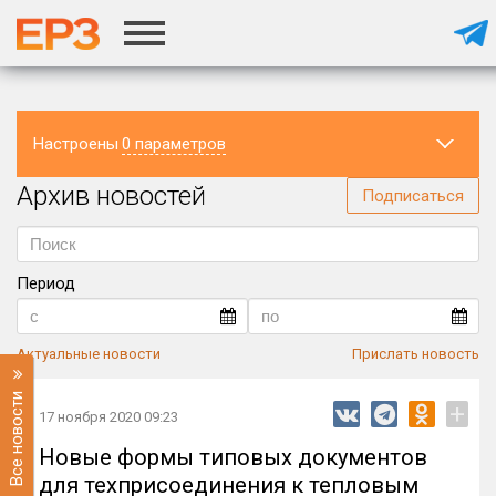
Настроены
0 параметров
Архив новостей
Регион
Подписаться
Период
Актуальные новости
Прислать новость
Все новости
+
17 ноября 2020 09:23
Новые формы типовых документов
для техприсоединения к тепловым