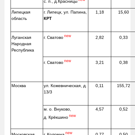
с. п.,
д.Красницы
Липецкая
г. Липецк, ул. Папина,
1,18
15,60
область
КРТ
new
г. Сватово
Луганская
2,82
0,33
Народная
Республика
new
г. Сватово
3,21
0,38
Москва
ул.
Кожевническая
, д.
0,11
155,72
13/3
м. о. Внуково,
4,57
0,52
new
д.
Крёкшино
new
г. Коломна
Московская
0,77
0,50