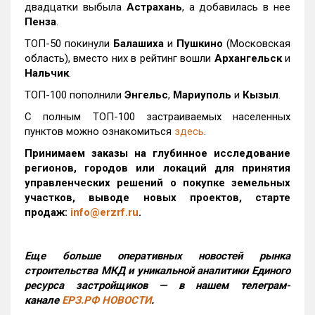
двадцатки выбыла
Астрахань
, а добавилась в нее
Пенза
.
ТОП-50 покинули
Балашиха
и
Пушкино
(Московская
область), вместо них в рейтинг вошли
Архангельск
и
Нальчик
.
ТОП-100 пополнили
Энгельс
,
Мариуполь
и
Кызыл
.
С полным ТОП-100 застраиваемых населенных
пунктов можно ознакомиться
здесь
.
Принимаем заказы на глубинное исследование
регионов, городов или локаций для принятия
управленческих решений о покупке земельных
участков, выводе новых проектов, старте
продаж:
info@erzrf.ru
.
Еще больше оперативных новостей рынка
строительства МКД и уникальной аналитики Единого
ресурса застройщиков — в нашем телеграм-
канале
ЕРЗ.РФ НОВОСТИ
.