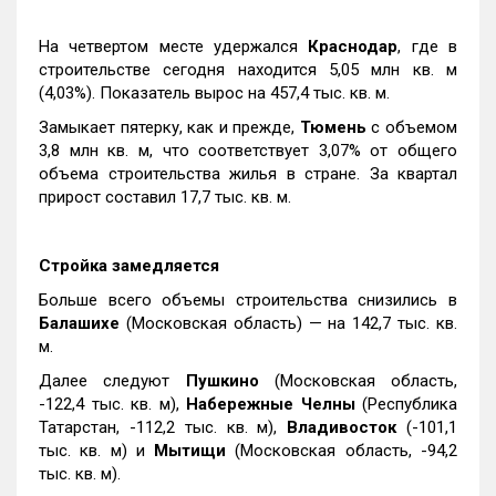
На четвертом месте удержался
Краснодар
, где в
строительстве сегодня находится 5,05 млн кв. м
(4,03%). Показатель вырос на 457,4 тыс. кв. м.
Замыкает пятерку, как и прежде,
Тюмень
с объемом
3,8 млн кв. м, что соответствует 3,07% от общего
объема строительства жилья в стране. За квартал
прирост составил 17,7 тыс. кв. м.
Стройка замедляется
Больше всего объемы строительства снизились в
Балашихе
(Московская область) — на 142,7 тыс. кв.
м.
Далее следуют
Пушкино
(Московская область,
-122,4 тыс. кв. м),
Набережные Челны
(Республика
Татарстан, -112,2 тыс. кв. м),
Владивосток
(-101,1
тыс. кв. м) и
Мытищи
(Московская область, -94,2
тыс. кв. м).