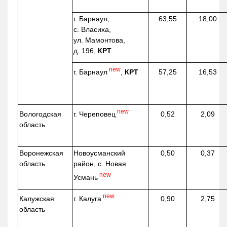
г. Барнаул,
63,55
18,00
с. Власиха,
ул. Мамонтова,
д. 196,
КРТ
new
г. Барнаул
,
КРТ
57,25
16,53
new
г. Череповец
Вологодская
0,52
2,09
область
Воронежская
Новоусманский
0,50
0,37
область
район, с. Новая
new
Усмань
new
г. Калуга
Калужская
0,90
2,75
область