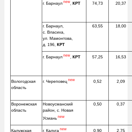
new
г. Барнаул
,
КРТ
74,73
20,37
г. Барнаул,
63,55
18,00
с. Власиха,
ул. Мамонтова,
д. 196,
КРТ
new
г. Барнаул
,
КРТ
57,25
16,53
new
г. Череповец
Вологодская
0,52
2,09
область
Воронежская
Новоусманский
0,50
0,37
область
район, с. Новая
new
Усмань
new
г. Калуга
Калужская
0,90
2,75