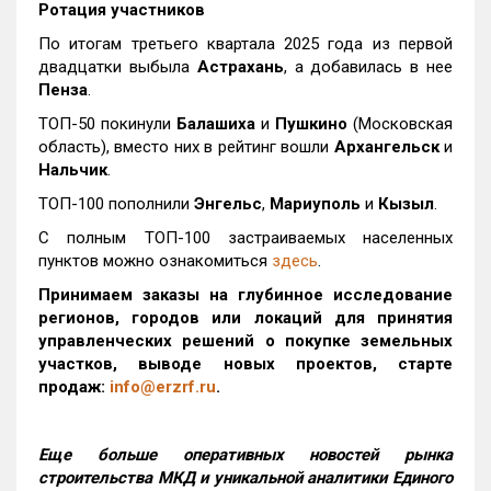
Ротация участников
По итогам третьего квартала 2025 года из первой
двадцатки выбыла
Астрахань
, а добавилась в нее
Пенза
.
ТОП-50 покинули
Балашиха
и
Пушкино
(Московская
область), вместо них в рейтинг вошли
Архангельск
и
Нальчик
.
ТОП-100 пополнили
Энгельс
,
Мариуполь
и
Кызыл
.
С полным ТОП-100 застраиваемых населенных
пунктов можно ознакомиться
здесь
.
Принимаем заказы на глубинное исследование
регионов, городов или локаций для принятия
управленческих решений о покупке земельных
участков, выводе новых проектов, старте
продаж:
info@erzrf.ru
.
Еще больше оперативных новостей рынка
строительства МКД и уникальной аналитики Единого