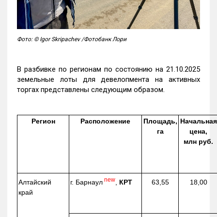
Фото: © Igor Skripachev /Фотобанк Лори
В разбивке по регионам по состоянию на 21.10.2025
земельные лоты для девелопмента на активных
торгах представлены следующим образом.
Регион
Расположение
Площадь,
Начальная
га
цена,
млн руб.
new
г. Барнаул
,
КРТ
Алтайский
63,55
18,00
край