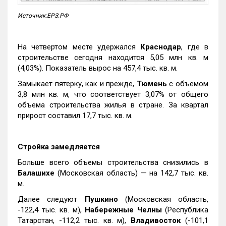
Источник:ЕРЗ.РФ
На четвертом месте удержался
Краснодар
, где в
строительстве сегодня находится 5,05 млн кв. м
(4,03%). Показатель вырос на 457,4 тыс. кв. м.
Замыкает пятерку, как и прежде,
Тюмень
с объемом
3,8 млн кв. м, что соответствует 3,07% от общего
объема строительства жилья в стране. За квартал
прирост составил 17,7 тыс. кв. м.
Стройка замедляется
Больше всего объемы строительства снизились в
Балашихе
(Московская область) — на 142,7 тыс. кв.
м.
Далее следуют
Пушкино
(Московская область,
-122,4 тыс. кв. м),
Набережные Челны
(Республика
Татарстан, -112,2 тыс. кв. м),
Владивосток
(-101,1