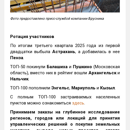
Фото предоставлено пресс-службой компании Брусника
Ротация участников
По итогам третьего квартала 2025 года из первой
двадцатки выбыла
Астрахань
, а добавилась в нее
Пенза
.
ТОП-50 покинули
Балашиха
и
Пушкино
(Московская
область), вместо них в рейтинг вошли
Архангельск
и
Нальчик
.
ТОП-100 пополнили
Энгельс
,
Мариуполь
и
Кызыл
.
С полным ТОП-100 застраиваемых населенных
пунктов можно ознакомиться
здесь
.
Принимаем заказы на глубинное исследование
регионов, городов или локаций для принятия
управленческих решений о покупке земельных