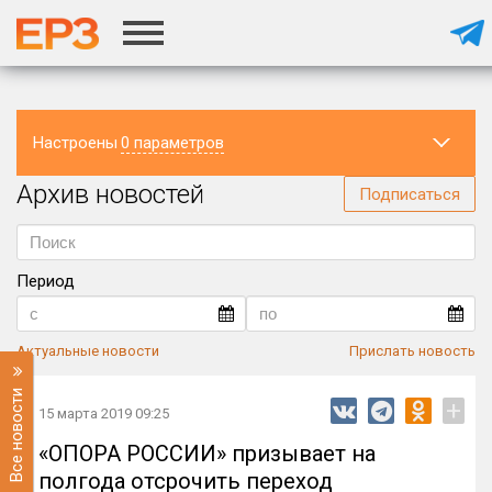
Настроены
0 параметров
Архив новостей
Регион
Подписаться
Период
Актуальные новости
Прислать новость
Все новости
+
15 марта 2019 09:25
«ОПОРА РОССИИ» призывает на
полгода отсрочить переход