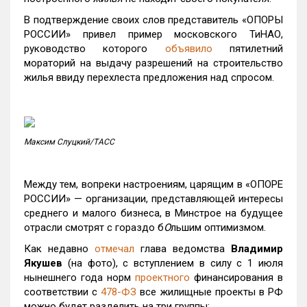
В подтверждение своих слов представитель «ОПОРЫ
РОССИИ» привел пример московского ТиНАО,
руководство которого
объявило
пятилетний
мораторий на выдачу разрешений на строительство
жилья ввиду перехлеста предложения над спросом.
Максим Слуцкий/ТАСС
Между тем, вопреки настроениям, царящим в «ОПОРЕ
РОССИИ» — организации, представляющей интересы
среднего и малого бизнеса, в Минстрое на будущее
отрасли смотрят с гораздо б
О
льшим оптимизмом.
Как недавно
отмечал
глава ведомства
Владимир
Якушев
(на фото), с вступлением в силу с 1 июля
нынешнего года норм
проектного
финансирования в
соответствии с
478-ФЗ
все жилищные проекты в РФ
можно будет разделить на три группы: