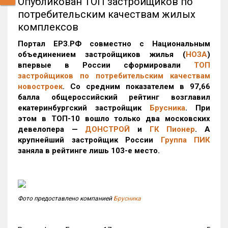
Опубликован ТОП застройщиков по
потребительским качествам жилых
комплексов
Портал ЕРЗ.РФ совместно с Национальным
объединением застройщиков жилья (
НОЗА
)
впервые в России сформировали
ТОП
застройщиков по
потребительским
качествам
новостроек
. Со средним показателем в 97,66
балла общероссийский рейтинг возглавил
екатеринбургский застройщик
Брусника
. При
этом в ТОП-10 вошло только два московских
девелопера —
ДОНСТРОЙ
и
ГК Пионер
. А
крупнейший застройщик России
Группа ПИК
заняла в рейтинге лишь 103-е место.
Фото предоставлено компанией
Брусника