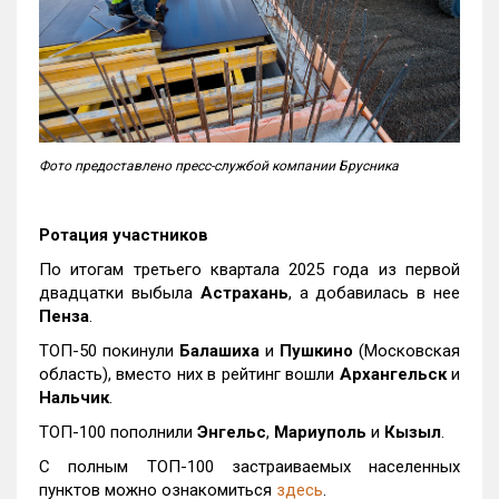
Фото предоставлено пресс-службой компании Брусника
Ротация участников
По итогам третьего квартала 2025 года из первой
двадцатки выбыла
Астрахань
, а добавилась в нее
Пенза
.
ТОП-50 покинули
Балашиха
и
Пушкино
(Московская
область), вместо них в рейтинг вошли
Архангельск
и
Нальчик
.
ТОП-100 пополнили
Энгельс
,
Мариуполь
и
Кызыл
.
С полным ТОП-100 застраиваемых населенных
пунктов можно ознакомиться
здесь
.