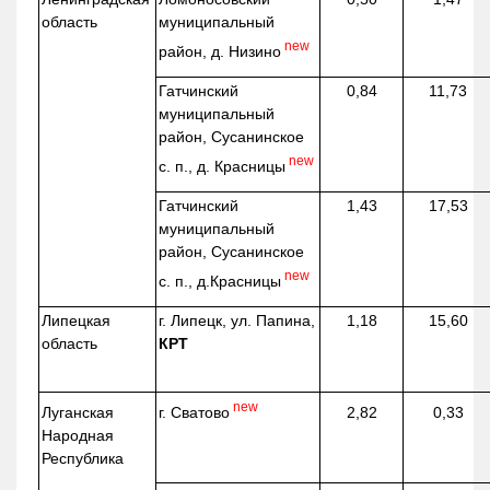
область
муниципальный
new
район, д.
Низино
Гатчинский
0,84
11,73
муниципальный
район, Сусанинское
new
с. п., д. Красницы
Гатчинский
1,43
17,53
муниципальный
район, Сусанинское
new
с. п.,
д.Красницы
Липецкая
г. Липецк, ул. Папина,
1,18
15,60
область
КРТ
new
г. Сватово
Луганская
2,82
0,33
Народная
Республика