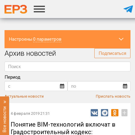
Настроены
0 параметров
Архив новостей
Регион
Подписаться
Период
Актуальные новости
Прислать новость
Все новости
+
4 февраля 2019 21:31
Понятие BIM-технологий включат в
Градостроительный кодекс: