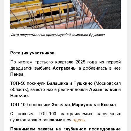
Фото предоставлено пресс-службой компании Брусника
Ротация участников
По итогам третьего квартала 2025 года из первой
двадцатки выбыла
Астрахань
, а добавилась в нее
Пенза
.
ТОП-50 покинули
Балашиха
и
Пушкино
(Московская
область), вместо них в рейтинг вошли
Архангельск
и
Нальчик
.
ТОП-100 пополнили
Энгельс
,
Мариуполь
и
Кызыл
.
С полным ТОП-100 застраиваемых населенных
пунктов можно ознакомиться
здесь
.
Принимаем заказы на глубинное исследование