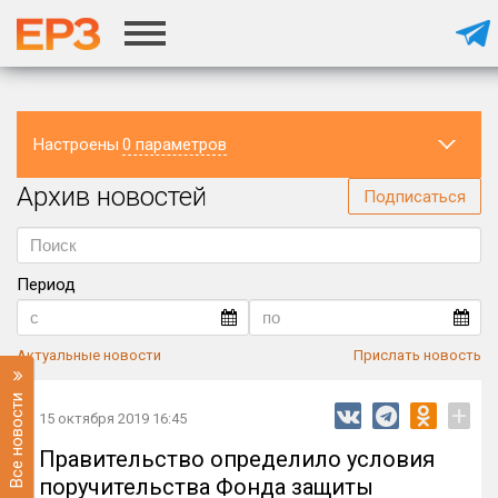
Настроены
0 параметров
Архив новостей
Регион
Подписаться
Период
Актуальные новости
Прислать новость
Все новости
+
15 октября 2019 16:45
Правительство определило условия
поручительства Фонда защиты