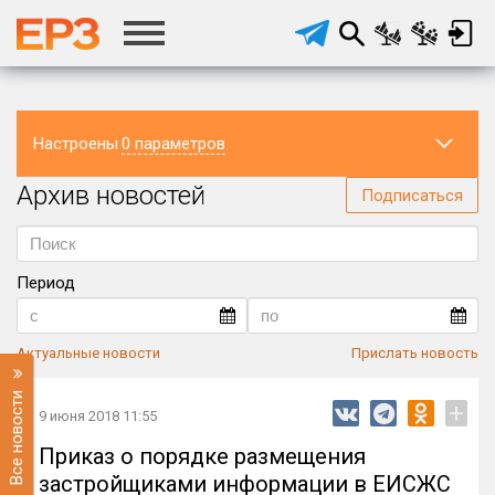
Настроены
0 параметров
Архив новостей
Регион
Подписаться
Период
Актуальные новости
Прислать новость
Все новости
+
9 июня 2018 11:55
Приказ о порядке размещения
застройщиками информации в ЕИСЖС