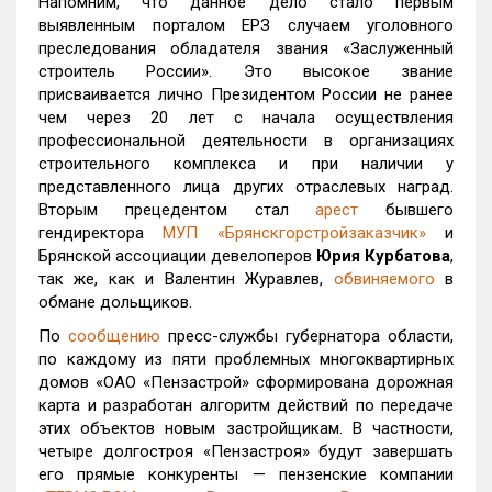
Напомним, что данное дело стало первым
выявленным порталом ЕРЗ случаем уголовного
преследования обладателя звания «Заслуженный
строитель России». Это высокое звание
присваивается лично Президентом России не ранее
чем через 20 лет с начала осуществления
профессиональной деятельности в организациях
строительного комплекса и при наличии у
представленного лица других отраслевых наград.
Вторым прецедентом стал
арест
бывшего
гендиректора
МУП «Брянскгорстройзаказчик»
и
Брянской ассоциации девелоперов
Юрия Курбатова
,
так же, как и Валентин Журавлев,
обвиняемого
в
обмане дольщиков.
По
сообщению
пресс-службы губернатора области,
по каждому из пяти проблемных многоквартирных
домов «ОАО «Пензастрой» сформирована дорожная
карта и разработан алгоритм действий по передаче
этих объектов новым застройщикам. В частности,
четыре долгостроя «Пензастроя» будут завершать
его прямые конкуренты — пензенские компании