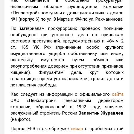
Как отмечается в сообщении прокуратуры,
аналогичным образом руководители компании
«Пензастрой» поступили с дольщиками жилых домов
№1 (корпус 6) по ул. 8 Марта и №4 по ул. Рахманинова.
По материалам прокурорских проверок полицией
возбуждено три уголовных дела по признакам
составов преступлений, предусмотренных п. «б» ч. 2
ст. 165 УК РФ (причинение особо крупного
имущественного ущерба собственнику или иному
владельцу имущества путем обмана или
злоупотребления доверием при отсутствии признаков
хищения). Фигурантам дела, круг которых
в настоящее время устанавливается, грозит до пяти
лет лишения свободы.
Как следует из информации с официального
сайта
ОАО «Пензастрой», генеральным директором
компании, образованной в 1992 году, является
заслуженный строитель России
Валентин Журавлев
(на фото).
Портал ЕРЗ в октябре уже
писал
о проблемах этой