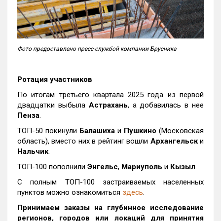
Фото предоставлено пресс-службой компании Брусника
Ротация участников
По итогам третьего квартала 2025 года из первой
двадцатки выбыла
Астрахань
, а добавилась в нее
Пенза
.
ТОП-50 покинули
Балашиха
и
Пушкино
(Московская
область), вместо них в рейтинг вошли
Архангельск
и
Нальчик
.
ТОП-100 пополнили
Энгельс
,
Мариуполь
и
Кызыл
.
С полным ТОП-100 застраиваемых населенных
пунктов можно ознакомиться
здесь
.
Принимаем заказы на глубинное исследование
регионов, городов или локаций для принятия