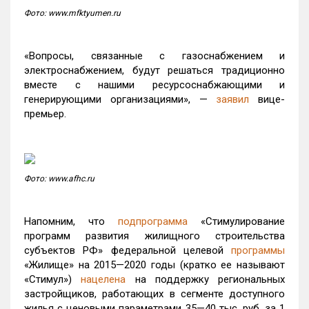
Фото: www.mfktyumen.ru
«Вопросы, связанные с газоснабжением и
электроснабжением, будут решаться традиционно
вместе с нашими ресурсоснабжающими и
генерирующими организациями», —
заявил
вице-
премьер.
Фото: www.afhc.ru
Напомним, что
подпрограмма
«Стимулирование
программ развития жилищного строительства
субъектов РФ» федеральной целевой
программы
«Жилище» на 2015—2020 годы (кратко ее называют
«Стимул»)
нацелена
на поддержку региональных
застройщиков, работающих в сегменте доступного
жилья с ценовыми параметрами 35—40 тыс. руб. за 1