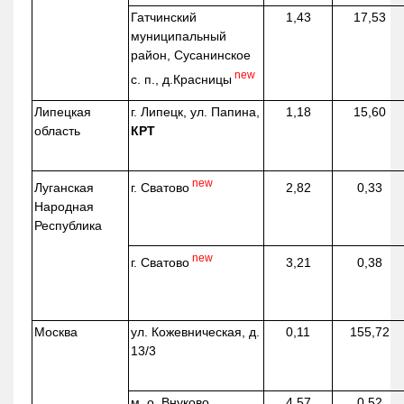
Гатчинский
1,43
17,53
муниципальный
район, Сусанинское
new
с. п.,
д.Красницы
Липецкая
г. Липецк, ул. Папина,
1,18
15,60
область
КРТ
new
г. Сватово
Луганская
2,82
0,33
Народная
Республика
new
г. Сватово
3,21
0,38
Москва
ул.
Кожевническая
, д.
0,11
155,72
13/3
м. о. Внуково,
4,57
0,52