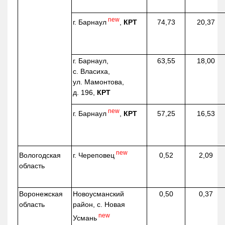
new
г. Барнаул
,
КРТ
74,73
20,37
г. Барнаул,
63,55
18,00
с. Власиха,
ул. Мамонтова,
д. 196,
КРТ
new
г. Барнаул
,
КРТ
57,25
16,53
new
г. Череповец
Вологодская
0,52
2,09
область
Воронежская
Новоусманский
0,50
0,37
область
район, с. Новая
new
Усмань