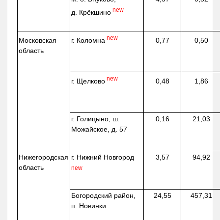
new
д.
Крёкшино
new
г. Коломна
Московская
0,77
0,50
область
new
г. Щелково
0,48
1,86
г. Голицыно, ш.
0,16
21,03
Можайское, д. 57
Нижегородская
г. Нижний Новгород
3,57
94,92
область
new
Богородский район,
24,55
457,31
п. Новинки