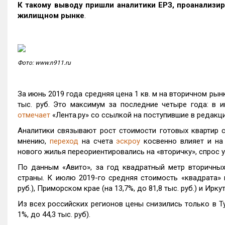
К такому выводу пришли аналитики ЕРЗ, проанализи
жилищном рынке
.
Фото: www.n911.ru
За июнь 2019 года средняя цена 1 кв. м на вторичном рынк
тыс. руб. Это максимум за последние четыре года: в ию
отмечает
«Лента.ру» со ссылкой на поступившие в редак
Аналитики связывают рост стоимости готовых квартир 
мнению,
переход
на счета
эскроу
косвенно влияет и на
нового жилья переориентировались на «вторичку», спрос 
По данным «Авито», за год квадратный метр вторичных
страны. К июлю 2019-го средняя стоимость «квадрата» м
руб.), Приморском крае (на 13,7%, до 81,8 тыс. руб.) и Иркут
Из всех российских регионов цены снизились только в Тул
1%, до 44,3 тыс. руб).