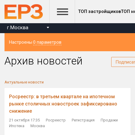
ТОП застройщиков
ТОП н
г.Москва
Настроены
0 параметров
Регион
Архив новостей
Подписа
Актуальные новости
Росреестр: в третьем квартале на ипотечном
рынке столичных новостроек зафиксировано
снижение
21 октября 17:35
Росреестр
Регистрация
Продажи
Ипотека
Москва