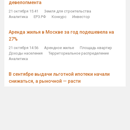
девелопмента
21 октября 15:41
Земля для строительства
Аналитика
ЕРЗ.РФ
Конкурс
Инвестор
Аренда жилья в Москве за год подешевела на
27%
21 октября 14:56
Арендное жилье
Площадь квартир
Доходы населения
Территориальное распределение
Аналитика
В сентябре выдачи льготной ипотеки начали
снижаться, а рыночной — расти
21 октября 14:11
Ипотека
Субсидирование ипотеки
Объем ИЖК
Количество ИЖК
Экспертное мнение
Виталий Мутко — Владимиру Путину: россияне
стали чаще выкупать квартиры без кредитов
21 октября 12:57
ДОМ.РФ
Проектное финансирование