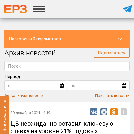
Настроены
0 параметров
Архив новостей
Регион
Подписаться
Период
Актуальные новости
Прислать новость
Все новости
+
20 декабря 2024 14:19
ЦБ неожиданно оставил ключевую
ставку на уровне 21% годовых