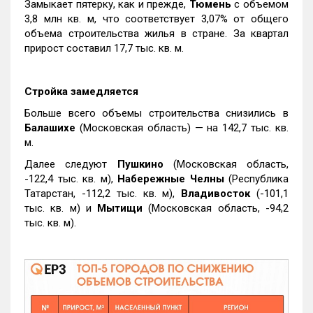
Замыкает пятерку, как и прежде,
Тюмень
с объемом
3,8 млн кв. м, что соответствует 3,07% от общего
объема строительства жилья в стране. За квартал
прирост составил 17,7 тыс. кв. м.
Стройка замедляется
Больше всего объемы строительства снизились в
Балашихе
(Московская область) — на 142,7 тыс. кв.
м.
Далее следуют
Пушкино
(Московская область,
-122,4 тыс. кв. м),
Набережные Челны
(Республика
Татарстан, -112,2 тыс. кв. м),
Владивосток
(-101,1
тыс. кв. м) и
Мытищи
(Московская область, -94,2
тыс. кв. м).