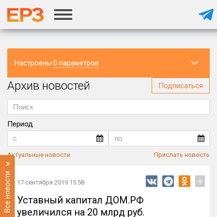
Настроены
0 параметров
Архив новостей
Регион
Подписаться
Период
Актуальные новости
Прислать новость
Все новости
+
17 сентября 2019 15:58
Уставный капитал ДОМ.РФ
увеличился на 20 млрд руб.