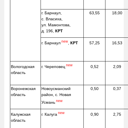
г. Барнаул,
63,55
18,00
с. Власиха,
ул. Мамонтова,
д. 196,
КРТ
new
г. Барнаул
,
КРТ
57,25
16,53
new
г. Череповец
Вологодская
0,52
2,09
область
Воронежская
Новоусманский
0,50
0,37
область
район, с. Новая
new
Усмань
new
г. Калуга
Калужская
0,90
2,75
область