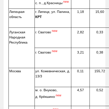
new
с. п.,
д.Красницы
Липецкая
г. Липецк, ул. Папина,
1,18
15,60
область
КРТ
new
г. Сватово
Луганская
2,82
0,33
Народная
Республика
new
г. Сватово
3,21
0,38
Москва
ул.
Кожевническая
, д.
0,11
155,72
13/3
м. о. Внуково,
4,57
0,52
new
д.
Крёкшино