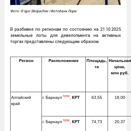
Фото: © Igor Skripachev /Фотобанк Лори
В разбивке по регионам по состоянию на 21.10.2025
земельные лоты для девелопмента на активных
торгах представлены следующим образом.
Регион
Расположение
Площадь,
Начальная
га
цена,
млн руб.
new
г. Барнаул
,
КРТ
Алтайский
63,55
18,00
край
new
г. Барнаул
,
КРТ
74,73
20,37