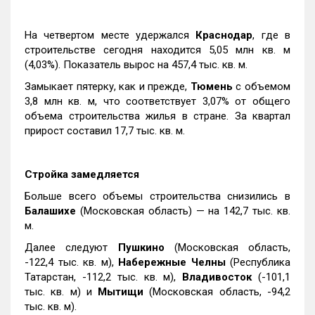
На четвертом месте удержался
Краснодар
, где в
строительстве сегодня находится 5,05 млн кв. м
(4,03%). Показатель вырос на 457,4 тыс. кв. м.
Замыкает пятерку, как и прежде,
Тюмень
с объемом
3,8 млн кв. м, что соответствует 3,07% от общего
объема строительства жилья в стране. За квартал
прирост составил 17,7 тыс. кв. м.
Стройка замедляется
Больше всего объемы строительства снизились в
Балашихе
(Московская область) — на 142,7 тыс. кв.
м.
Далее следуют
Пушкино
(Московская область,
-122,4 тыс. кв. м),
Набережные Челны
(Республика
Татарстан, -112,2 тыс. кв. м),
Владивосток
(-101,1
тыс. кв. м) и
Мытищи
(Московская область, -94,2
тыс. кв. м).