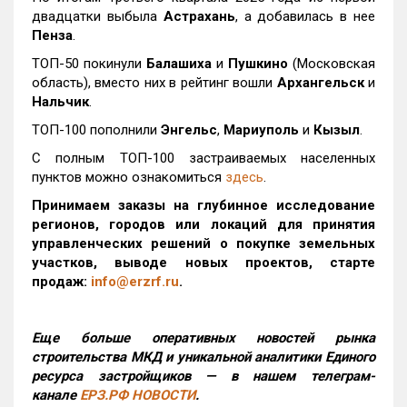
двадцатки выбыла
Астрахань
, а добавилась в нее
Пенза
.
ТОП-50 покинули
Балашиха
и
Пушкино
(Московская
область), вместо них в рейтинг вошли
Архангельск
и
Нальчик
.
ТОП-100 пополнили
Энгельс
,
Мариуполь
и
Кызыл
.
С полным ТОП-100 застраиваемых населенных
пунктов можно ознакомиться
здесь
.
Принимаем заказы на глубинное исследование
регионов, городов или локаций для принятия
управленческих решений о покупке земельных
участков, выводе новых проектов, старте
продаж:
info@erzrf.ru
.
Еще больше оперативных новостей рынка
строительства МКД и уникальной аналитики Единого
ресурса застройщиков — в нашем телеграм-
канале
ЕРЗ.РФ НОВОСТИ
.