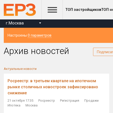
ТОП застройщиков
ТОП н
г.Москва
Настроены
0 параметров
Регион
Архив новостей
Подписа
Актуальные новости
Росреестр: в третьем квартале на ипотечном
рынке столичных новостроек зафиксировано
снижение
21 октября 17:35
Росреестр
Регистрация
Продажи
Ипотека
Москва