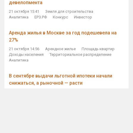
девелопмента
21 октября 15:41
Земля для строительства
Аналитика
ЕРЗ.РФ
Конкурс
Инвестор
Аренда жилья в Москве за год подешевела на
27%
21 октября 14:56
Арендное жилье
Площадь квартир
Доходы населения
Территориальное распределение
Аналитика
В сентябре выдачи льготной ипотеки начали
снижаться, а рыночной — расти
21 октября 14:11
Ипотека
Субсидирование ипотеки
Объем ИЖК
Количество ИЖК
Экспертное мнение
Виталий Мутко — Владимиру Путину: россияне
стали чаще выкупать квартиры без кредитов
21 октября 12:57
ДОМ.РФ
Проектное финансирование