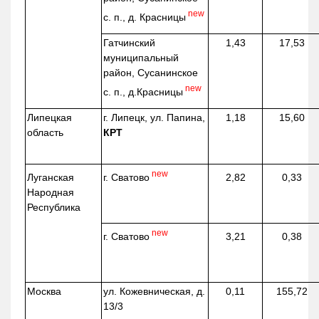
new
с. п., д. Красницы
Гатчинский
1,43
17,53
муниципальный
район, Сусанинское
new
с. п.,
д.Красницы
Липецкая
г. Липецк, ул. Папина,
1,18
15,60
область
КРТ
new
г. Сватово
Луганская
2,82
0,33
Народная
Республика
new
г. Сватово
3,21
0,38
Москва
ул.
Кожевническая
, д.
0,11
155,72
13/3