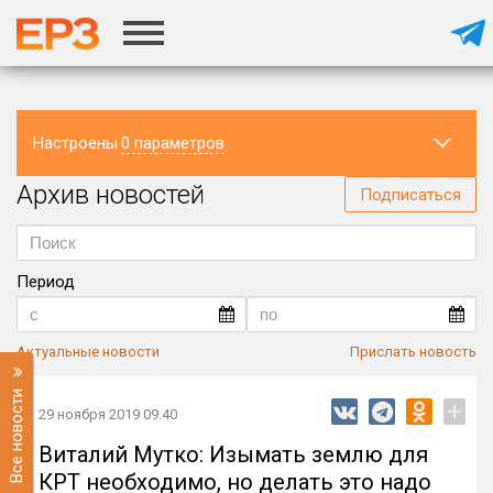
Настроены
0 параметров
Архив новостей
Регион
Подписаться
Период
Актуальные новости
Прислать новость
Все новости
+
29 ноября 2019 09:40
Виталий Мутко: Изымать землю для
КРТ необходимо, но делать это надо