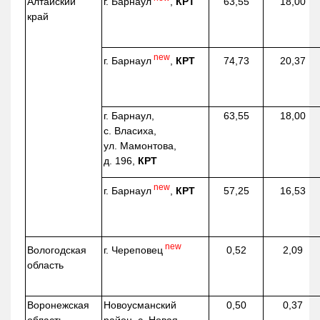
г. Барнаул
,
КРТ
Алтайский
63,55
18,00
край
new
г. Барнаул
,
КРТ
74,73
20,37
г. Барнаул,
63,55
18,00
с. Власиха,
ул. Мамонтова,
д. 196,
КРТ
new
г. Барнаул
,
КРТ
57,25
16,53
new
г. Череповец
Вологодская
0,52
2,09
область
Воронежская
Новоусманский
0,50
0,37