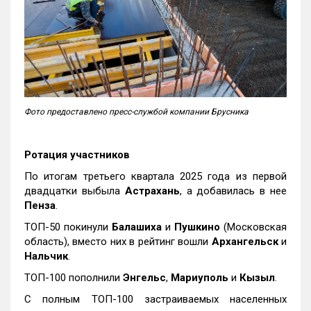
Фото предоставлено пресс-службой компании Брусника
Ротация участников
По итогам третьего квартала 2025 года из первой
двадцатки выбыла
Астрахань
, а добавилась в нее
Пенза
.
ТОП-50 покинули
Балашиха
и
Пушкино
(Московская
область), вместо них в рейтинг вошли
Архангельск
и
Нальчик
.
ТОП-100 пополнили
Энгельс
,
Мариуполь
и
Кызыл
.
С полным ТОП-100 застраиваемых населенных