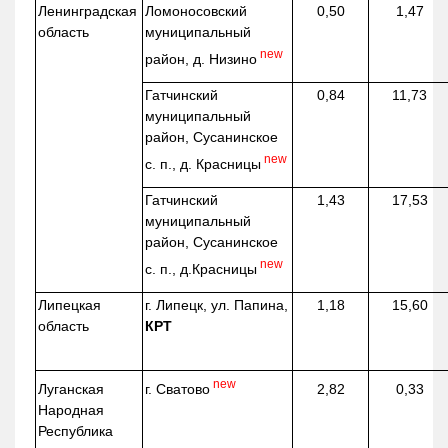
Ленинградская
Ломоносовский
0,50
1,47
область
муниципальный
new
район, д.
Низино
Гатчинский
0,84
11,73
муниципальный
район, Сусанинское
new
с. п., д. Красницы
Гатчинский
1,43
17,53
муниципальный
район, Сусанинское
new
с. п.,
д.Красницы
Липецкая
г. Липецк, ул. Папина,
1,18
15,60
область
КРТ
new
г. Сватово
Луганская
2,82
0,33
Народная
Республика