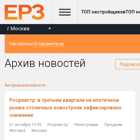
ТОП застройщиков
ТОП н
г.Москва
Настроены
0 параметров
Регион
Архив новостей
Подписа
Актуальные новости
Росреестр: в третьем квартале на ипотечном
рынке столичных новостроек зафиксировано
снижение
21 октября 17:35
Росреестр
Регистрация
Продажи
Ипотека
Москва