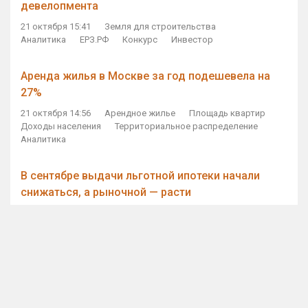
девелопмента
21 октября 15:41
Земля для строительства
Аналитика
ЕРЗ.РФ
Конкурс
Инвестор
Аренда жилья в Москве за год подешевела на
27%
21 октября 14:56
Арендное жилье
Площадь квартир
Доходы населения
Территориальное распределение
Аналитика
В сентябре выдачи льготной ипотеки начали
снижаться, а рыночной — расти
21 октября 14:11
Ипотека
Субсидирование ипотеки
Объем ИЖК
Количество ИЖК
Экспертное мнение
Виталий Мутко — Владимиру Путину: россияне
стали чаще выкупать квартиры без кредитов
21 октября 12:57
ДОМ.РФ
Проектное финансирование