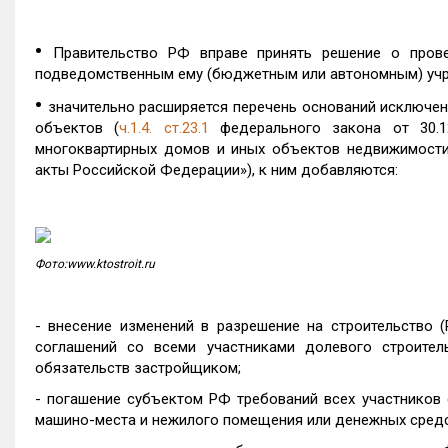
•
Правительство РФ вправе принять решение о пров
подведомственным ему (бюджетным или автономным) уч
•
значительно расширяется перечень оснований исключе
объектов (
ч.1.4. ст.23.1
федерального закона от 30.
многоквартирных домов и иных объектов недвижимости
акты Российской Федерации»), к ним добавляются:
Фото:www.ktostroit.ru
- внесение изменений в разрешение на строительство (
соглашений со всеми участниками долевого строител
обязательств застройщиком;
- погашение субъектом РФ требований всех участников 
машино-места и нежилого помещения или денежных средст