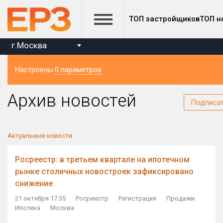
ТОП застройщиков
ТОП н
г.Москва
Настроены
0 параметров
Регион
Архив новостей
Подписа
Актуальные новости
Росреестр: в третьем квартале на ипотечном
рынке столичных новостроек зафиксировано
снижение
21 октября 17:35
Росреестр
Регистрация
Продажи
Ипотека
Москва