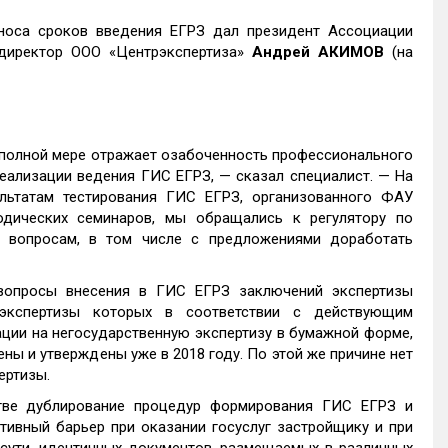
носа сроков введения ЕГРЗ дал президент Ассоциации
й директор ООО «Центрэкспертиза»
Андрей АКИМОВ
(на
 полной мере отражает озабоченность профессионального
еализации ведения ГИС ЕГРЗ,
— сказал специалист
.
—
На
льтатам тестирования ГИС ЕГРЗ, организованного ФАУ
одических семинаров, мы обращались к регулятору по
 вопросам, в том числе с предложениями доработать
 вопросы внесения в ГИС ЕГРЗ заключений экспертизы
экспертизы которых в соответствии с действующим
ции на негосударственную экспертизу в бумажной форме,
ы и утверждены уже в 2018 году. По этой же причине нет
ертизы.
тве дублирование процедур формирования ГИС ЕГРЗ и
ивный барьер при оказании госуслуг застройщику и при