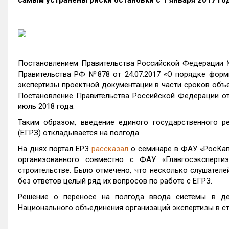
самым устранены риски остановки с 1 января 2017 г
Постановлением Правительства Российской Федерации №
Правительства РФ №878 от 24.07.2017 «О порядке форм
экспертизы проектной документации в части сроков объе
Постановление Правительства Российской Федерации от 0
июль 2018 года.
Таким образом, введение единого государственного р
(ЕГРЗ) откладывается на полгода.
На днях портал ЕРЗ
рассказал
о семинаре в ФАУ «РосКап
организованного совместно с ФАУ «Главгосэксперти
строительстве. Было отмечено, что несколько слушателе
без ответов целый ряд их вопросов по работе с ЕГРЗ.
Решение о переносе на полгода ввода системы в де
Национального объединения организаций экспертизы в с