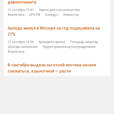
девелопмента
21 октября 15:41
Земля для строительства
Аналитика
ЕРЗ.РФ
Конкурс
Инвестор
Аренда жилья в Москве за год подешевела на
27%
21 октября 14:56
Арендное жилье
Площадь квартир
Доходы населения
Территориальное распределение
Аналитика
В сентябре выдачи льготной ипотеки начали
снижаться, а рыночной — расти
21 октября 14:11
Ипотека
Субсидирование ипотеки
Объем ИЖК
Количество ИЖК
Экспертное мнение
Виталий Мутко — Владимиру Путину: россияне
стали чаще выкупать квартиры без кредитов
21 октября 12:57
ДОМ.РФ
Проектное финансирование