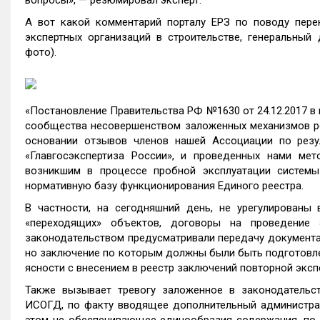
вопросы», — резюмировал эксперт.
А вот какой комментарий порталу ЕРЗ по поводу пере
экспертных организаций в строительстве, генеральны
фото).
«
Постановление Правительства РФ №1630 от 24.12.2017 в
сообщества несовершенством заложенных механизмов р
основании отзывов членов нашей Ассоциации по резу
«Главгосэкспертиза России», и проведенных нами мет
возникшим в процессе пробной эксплуатации системы
нормативную базу функционирования Единого реестра.
В частности, на сегодняшний день, не урегулированы
«переходящих» объектов, договоры на проведение 
законодательством предусматривали передачу документа
но заключение по которым должны были быть подготовлен
ясности с внесением в реестр заключений повторной эксп
Также вызывает тревогу заложенное в законодательс
ИСОГД, по факту вводящее дополнительный администрат