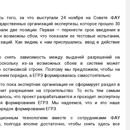
сь того, за что выступали 24 ноября на Совете ФАУ
дарственных организаций экспертизы, которое прошло 30
вали две позиции. Первая — перенести срок введения в
и возможны сбои, что показали ее тестовые испытания,
заций. Как видим, к нам прислушались: ввод в действие
ы снять зависимость между выдачей разрешений на
поскольку из-за возможных сбоев в системе может
о остановкой строек. Поэтому мы предложили, чтобы на
жнем порядке, а ЕГРЗ формировалась самостоятельно.
то пока экспертная организация не сформирует раздел в
чит разрешения на строительство. То есть тем самым
алось, что проект разрабатывается и проходит экспертизу
ля формирования ЕГРЗ. Мы надеемся, что и это наше
 порядок формирования ЕГРЗ.
ционным технологиям вместе с сотрудниками ФАУ
ю, полгода вполне достаточно, чтобы снять здесь все