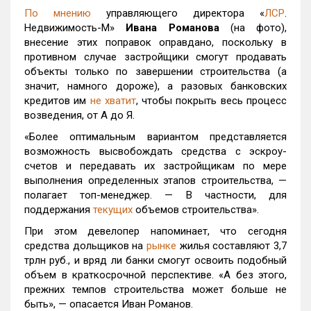
По мнению
управляющего директора «
ЛСР
.
Недвижимость-М»
Ивана Романова
(на фото),
внесение этих поправок оправдано, поскольку в
противном случае застройщики смогут продавать
объекты только по завершении строительства (а
значит, намного дороже), а разовых банковских
кредитов им
не хватит
, чтобы покрыть весь процесс
возведения, от А до Я.
«Более оптимальным вариантом представляется
возможность высвобождать средства с эскроу-
счетов и передавать их застройщикам по мере
выполнения определенных этапов строительства, —
полагает топ-менеджер. — В частности, для
поддержания
текущих
объемов строительства».
При этом девелопер напоминает, что сегодня
средства дольщиков на
рынке
жилья составляют 3,7
трлн руб., и вряд ли банки смогут освоить подобный
объем в краткосрочной перспективе. «А без этого,
прежних темпов строительства может больше не
быть», — опасается Иван Романов.