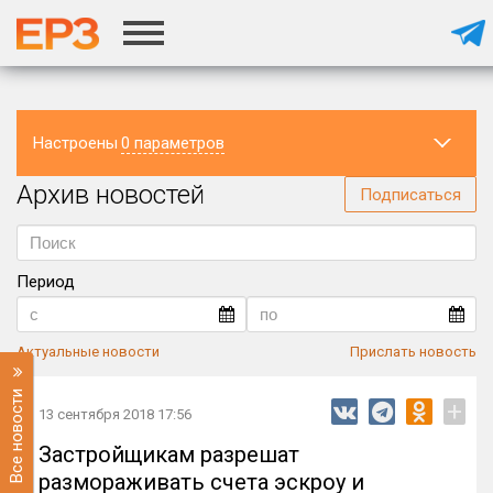
Настроены
0 параметров
Архив новостей
Регион
Подписаться
Период
Актуальные новости
Прислать новость
Все новости
+
13 сентября 2018 17:56
Застройщикам разрешат
размораживать счета эскроу и