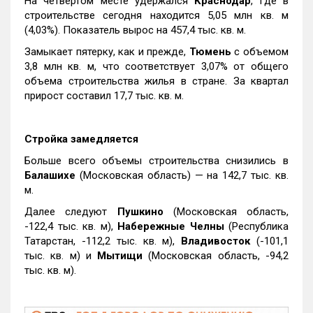
На четвертом месте удержался
Краснодар
, где в
строительстве сегодня находится 5,05 млн кв. м
(4,03%). Показатель вырос на 457,4 тыс. кв. м.
Замыкает пятерку, как и прежде,
Тюмень
с объемом
3,8 млн кв. м, что соответствует 3,07% от общего
объема строительства жилья в стране. За квартал
прирост составил 17,7 тыс. кв. м.
Стройка замедляется
Больше всего объемы строительства снизились в
Балашихе
(Московская область) — на 142,7 тыс. кв.
м.
Далее следуют
Пушкино
(Московская область,
-122,4 тыс. кв. м),
Набережные Челны
(Республика
Татарстан, -112,2 тыс. кв. м),
Владивосток
(-101,1
тыс. кв. м) и
Мытищи
(Московская область, -94,2
тыс. кв. м).