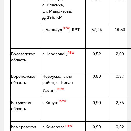
с. Власиха,
ул. Мамонтова,
д. 196,
КРТ
new
г. Барнаул
,
КРТ
57,25
16,53
new
г. Череповец
Вологодская
0,52
2,09
область
Воронежская
Новоусманский
0,50
0,37
область
район, с. Новая
new
Усмань
new
г. Калуга
Калужская
0,90
2,75
область
new
г. Кемерово
Кемеровская
0,99
0,52