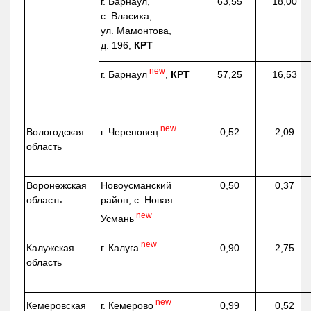
г. Барнаул,
63,55
18,00
с. Власиха,
ул. Мамонтова,
д. 196,
КРТ
new
г. Барнаул
,
КРТ
57,25
16,53
new
г. Череповец
Вологодская
0,52
2,09
область
Воронежская
Новоусманский
0,50
0,37
область
район, с. Новая
new
Усмань
new
г. Калуга
Калужская
0,90
2,75
область
new
г. Кемерово
Кемеровская
0,99
0,52