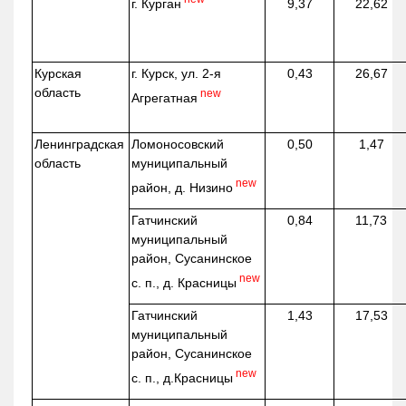
г. Курган
9,37
22,62
Курская
г. Курск, ул. 2-я
0,43
26,67
область
new
Агрегатная
Ленинградская
Ломоносовский
0,50
1,47
область
муниципальный
new
район, д.
Низино
Гатчинский
0,84
11,73
муниципальный
район, Сусанинское
new
с. п., д. Красницы
Гатчинский
1,43
17,53
муниципальный
район, Сусанинское
new
с. п.,
д.Красницы