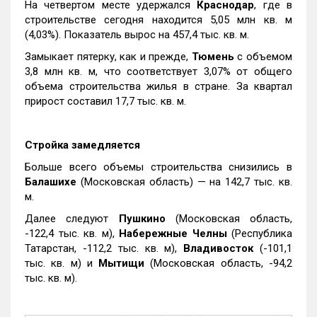
На четвертом месте удержался
Краснодар
, где в
строительстве сегодня находится 5,05 млн кв. м
(4,03%). Показатель вырос на 457,4 тыс. кв. м.
Замыкает пятерку, как и прежде,
Тюмень
с объемом
3,8 млн кв. м, что соответствует 3,07% от общего
объема строительства жилья в стране. За квартал
прирост составил 17,7 тыс. кв. м.
Стройка замедляется
Больше всего объемы строительства снизились в
Балашихе
(Московская область) — на 142,7 тыс. кв.
м.
Далее следуют
Пушкино
(Московская область,
-122,4 тыс. кв. м),
Набережные Челны
(Республика
Татарстан, -112,2 тыс. кв. м),
Владивосток
(-101,1
тыс. кв. м) и
Мытищи
(Московская область, -94,2
тыс. кв. м).