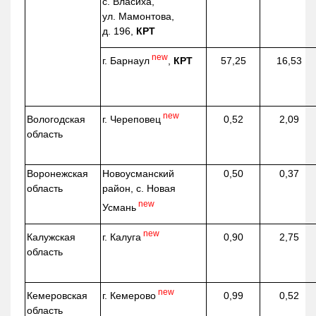
с. Власиха,
ул. Мамонтова,
д. 196,
КРТ
new
г. Барнаул
,
КРТ
57,25
16,53
new
г. Череповец
Вологодская
0,52
2,09
область
Воронежская
Новоусманский
0,50
0,37
область
район, с. Новая
new
Усмань
new
г. Калуга
Калужская
0,90
2,75
область
new
г. Кемерово
Кемеровская
0,99
0,52
область