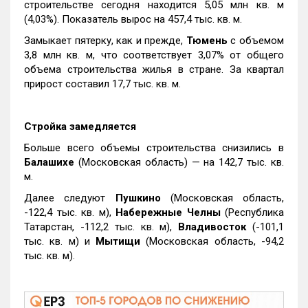
строительстве сегодня находится 5,05 млн кв. м
(4,03%). Показатель вырос на 457,4 тыс. кв. м.
Замыкает пятерку, как и прежде,
Тюмень
с объемом
3,8 млн кв. м, что соответствует 3,07% от общего
объема строительства жилья в стране. За квартал
прирост составил 17,7 тыс. кв. м.
Стройка замедляется
Больше всего объемы строительства снизились в
Балашихе
(Московская область) — на 142,7 тыс. кв.
м.
Далее следуют
Пушкино
(Московская область,
-122,4 тыс. кв. м),
Набережные Челны
(Республика
Татарстан, -112,2 тыс. кв. м),
Владивосток
(-101,1
тыс. кв. м) и
Мытищи
(Московская область, -94,2
тыс. кв. м).