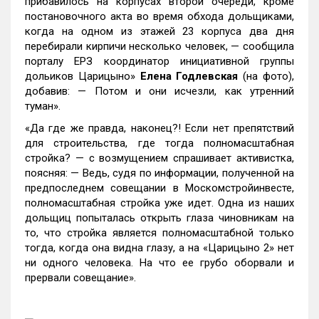
прибавилось на корпусах второй очереди, кроме
постановочного акта во время обхода дольщиками,
когда на одном из этажей 23 корпуса два дня
перебирали кирпичи несколько человек, — сообщила
порталу ЕРЗ координатор инициативной группы
дольиков Царицыно»
Елена Годлевская
(на фото),
добавив: — Потом и они исчезли, как утренний
туман».
«Да где же правда, наконец?! Если нет препятствий
для строительства, где тогда полномасштабная
стройка? — с возмущением спрашивает активистка,
поясняя: — Ведь, судя по информации, полученной на
предпоследнем совещании в Москомстройинвесте,
полномасштабная стройка уже идет. Одна из наших
дольщиц попыталась открыть глаза чиновникам на
то, что стройка является полномасштабной только
тогда, когда она видна глазу, а на «Царицыно 2» нет
ни одного человека. На что ее грубо оборвали и
прервали совещание».