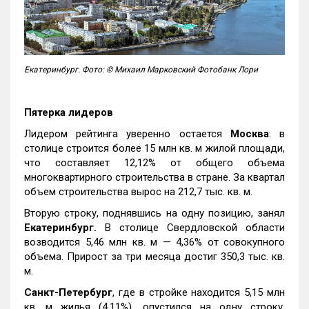
Екатеринбург. Фото: © Михаил Марковский Фотобанк Лори
Пятерка лидеров
Лидером рейтинга уверенно остается
Москва
: в
столице строится более 15 млн кв. м жилой площади,
что составляет 12,12% от общего объема
многоквартирного строительства в стране. За квартал
объем строительства вырос на 212,7 тыс. кв. м.
Вторую строку, поднявшись на одну позицию, занял
Екатеринбург.
В столице Свердловской области
возводится 5,46 млн кв. м — 4,36% от совокупного
объема. Прирост за три месяца достиг 350,3 тыс. кв.
м.
Санкт-Петербург
, где в стройке находится 5,15 млн
кв. м жилья (4,11%), опустился на одну строку,