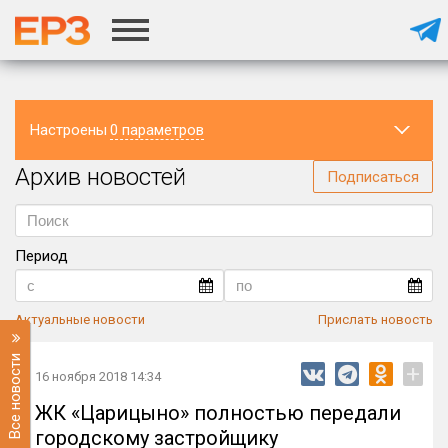
Настроены
0 параметров
Архив новостей
Регион
Подписаться
Период
Актуальные новости
Прислать новость
Все новости
+
16 ноября 2018 14:34
ЖК «Царицыно» полностью передали
городскому застройщику