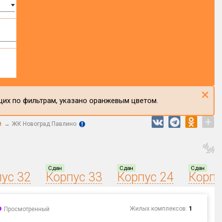
×
щих по фильтрам, указано оранжевым цветом.
+
й
ЖК Новоград Павлино
Сдан
Сдан
Сдан
ус 32
Корпус 33
Корпус 24
Корпу
Жилых комплексов:
1
Просмотренный