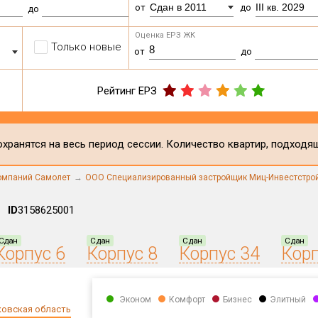
Сдан в 2011
III кв. 2029
от
до
до
Оценка ЕРЗ ЖК
Только новые
от
до
Рейтинг ЕРЗ
хранятся на весь период сессии. Количество квартир, подходя
компаний Самолет
ООО Специализированный застройщик Миц-Инвестстро
ID
3158625001
Сдан
Сдан
Сдан
Сдан
Корпус 6
Корпус 8
Корпус 34
Корп
Эконом
Комфорт
Бизнес
Элитный
овская область