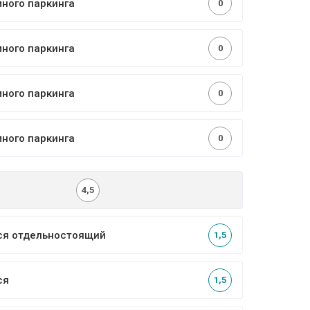
много паркинга
0
много паркинга
0
много паркинга
0
много паркинга
0
4,5
ся отдельностоящий
1,5
ся
1,5