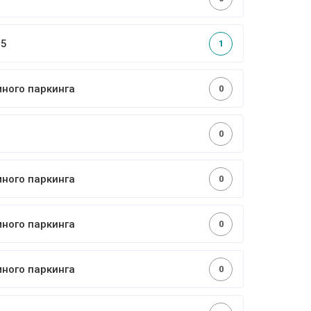
,5
1
много паркинга
0
0
много паркинга
0
много паркинга
0
много паркинга
0