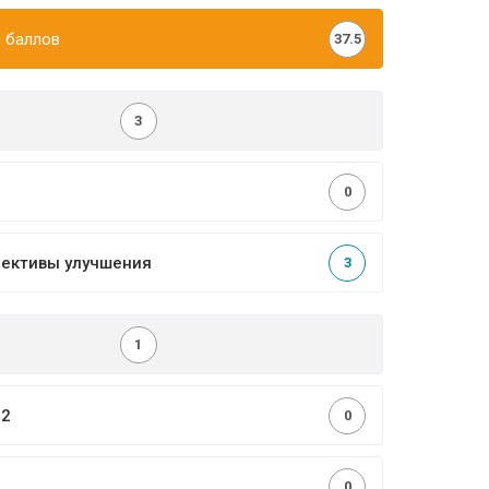
 баллов
37.5
3
0
пективы улучшения
3
1
,2
0
0