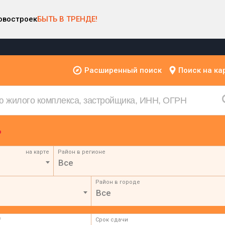
овостроек
БЫТЬ В ТРЕНДЕ!
Расширенный поиск
Поиск на ка
на карте
Район в регионе
Все
Район в городе
Все
²
Срок сдачи