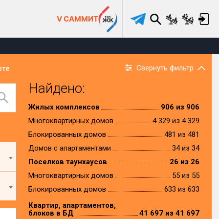
V САММИТ
Свернуть фильтр
рте
Найдено:
Жилых комплексов
906 из 906
Многоквартирных домов
4 329 из 4 329
Блокированных домов
481 из 481
Домов с апартаментами
34 из 34
Поселков таунхаусов
26 из 26
Многоквартирных домов
55 из 55
Блокированных домов
633 из 633
Квартир, апартаментов,
блоков в БД
41 697 из 41 697