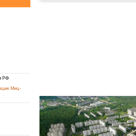
в РФ
йщик Миц-