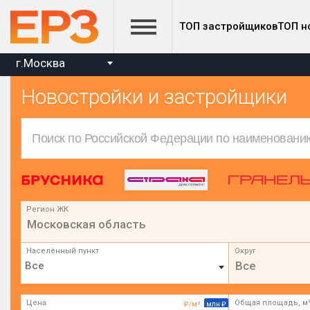
ТОП застройщиков
ТОП н
г.Москва
Новостройки и застройщики
Регион ЖК
Московская область
Населённый пункт
Округ
Все
Цена
Общая площадь, м
₽/м²
млн ₽