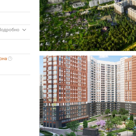
Подробно
она
?