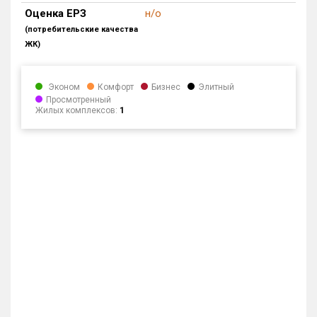
Оценка ЕРЗ
н/о
Блокированных домов
0 из 55
(потребительские качества
Квартир, апартаментов,
ЖК)
блоков в БД
0 из 9 622
Эконом
Комфорт
Бизнес
Элитный
Просмотренный
Жилых комплексов:
1