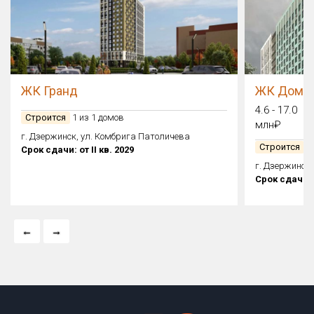
ЖК Гранд
ЖК Дом н
4.6 - 17.0
Строится
1 из 1 домов
млн₽
г. Дзержинск, ул. Комбрига Патоличева
Строится
1 
Срок сдачи: от II кв. 2029
г. Дзержинск,
Срок сдачи: о