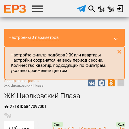
Настроены
0 параметров
×
Настройте фильтр подбора ЖК или квартиры.
Настройки сохранятся на весь период сессии.
Количество квартир, подходящих по фильтрам,
указано оранжевым цветом.
Реестр новостроек
+
Регион ЖК
ЖК Циолковский Плаза
Нижегородская область
ЖК Циолковский Плаза
Район в регионе
2718
ID
5847097001
Все
Населённый пункт
Сдан
Сдан