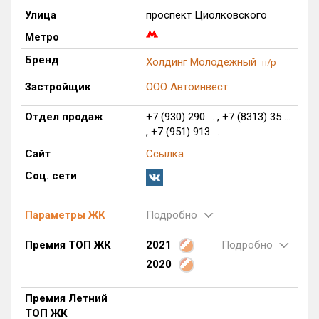
Улица
проспект Циолковского
Только новые
Метро
Оценка ЕРЗ ЖК
Бренд
Холдинг Молодежный
н/р
от
до
Застройщик
ООО Автоинвест
с продажами
Отдел продаж
+7 (930) 290 ... , +7 (8313) 35 ...
, +7 (951) 913 ...
Рейтинг ЕРЗ
Сайт
Ссылка
Соц. сети
Найдено:
Жилых комплексов
1 из 386
Параметры ЖК
Подробно
Многоквартирных домов
2 из 1 117
Премия ТОП ЖК
2021
Подробно
Блокированных домов
0 из 22
2020
Домов с апартаментами
0 из 9
Поселков таунхаусов
0 из 3
Премия Летний
ТОП ЖК
Многоквартирных домов
0 из 11