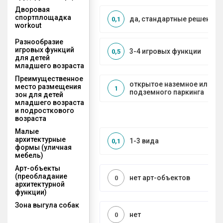
Дворовая
спортплощадка
да, стандартные решения
0,1
workout
Разнообразие
игровых функций
3-4 игровых функции
0,5
для детей
младшего возраста
Преимущественное
открытое наземное или на
место размещения
1
подземного паркинга
зон для детей
младшего возраста
и подросткового
возраста
Малые
архитектурные
1-3 вида
0,1
формы (уличная
мебель)
Арт-объекты
(преобладание
нет арт-объектов
0
архитектурной
функции)
Зона выгула собак
нет
0