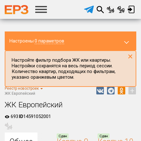
Настроены
0 параметров
×
Настройте фильтр подбора ЖК или квартиры.
Настройки сохранятся на весь период сессии.
Количество квартир, подходящих по фильтрам,
указано оранжевым цветом.
Реестр новостроек
+
Регион ЖК
ЖК Европейский
Воронежская область
ЖК Европейский
Район в регионе
693
ID
14591052001
Все
Населённый пункт
Сдан
Сдан