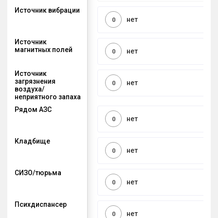
Источник вибрации
нет
0
Источник
магнитных полей
нет
0
Источник
загрязнения
нет
0
воздуха/
неприятного запаха
Рядом АЗС
нет
0
Кладбище
нет
0
СИЗО/тюрьма
нет
0
Психдиспансер
нет
0