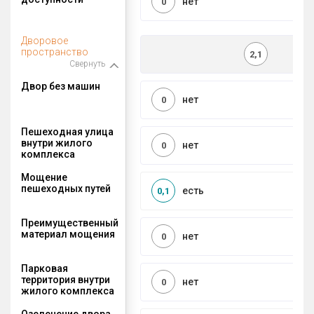
нет
0
Дворовое
пространство
2,1
Свернуть
Двор без машин
нет
0
Пешеходная улица
внутри жилого
нет
0
комплекса
Мощение
пешеходных путей
есть
0,1
Преимущественный
материал мощения
нет
0
Парковая
территория внутри
нет
0
жилого комплекса
Озеленение двора