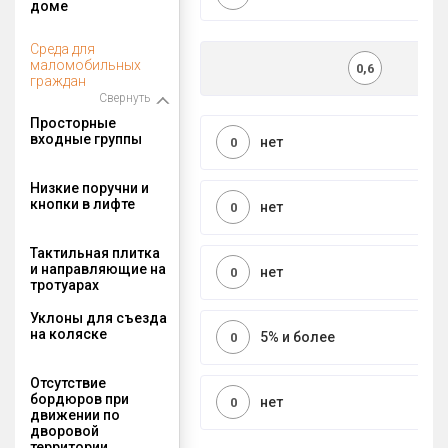
доме
Среда для
маломобильных
0,6
граждан
Свернуть
Просторные
входные группы
нет
0
Низкие поручни и
кнопки в лифте
нет
0
Тактильная плитка
и направляющие на
нет
0
тротуарах
Уклоны для съезда
на коляске
5% и более
0
Отсутствие
бордюров при
нет
0
движении по
дворовой
территории