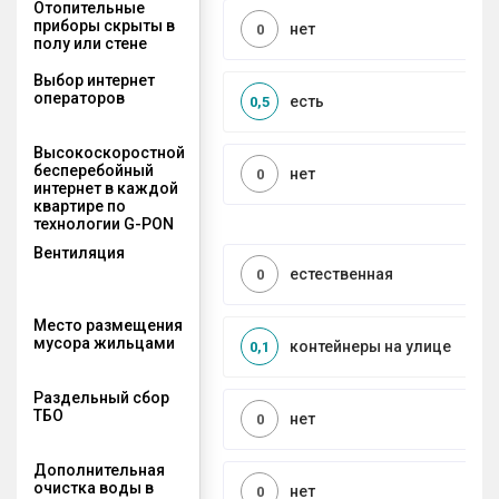
Отопительные
приборы скрыты в
нет
0
полу или стене
Выбор интернет
операторов
есть
0,5
Высокоскоростной
бесперебойный
нет
0
интернет в каждой
квартире по
технологии G-PON
Вентиляция
естественная
0
Место размещения
мусора жильцами
контейнеры на улице
0,1
Раздельный сбор
ТБО
нет
0
Дополнительная
очистка воды в
нет
0