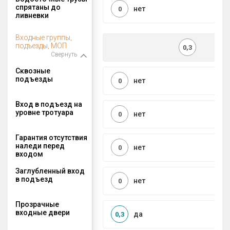
спрятаны до
нет
0
ливневки
Входные группы,
подъезды, МОП
0,3
Свернуть
Сквозные
подъезды
нет
0
Вход в подъезд на
уровне тротуара
нет
0
Гарантия отсутствия
наледи перед
нет
0
входом
Заглубленный вход
в подъезд
нет
0
Прозрачные
входные двери
да
0,3