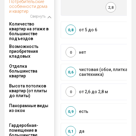
Потребительские
особенности дома
2,8
и квартир
Свернуть
Количество
квартир на этаже в
от 5 до 6
0,8
большинстве
подъездов
Возможность
приобретения
нет
0
кладовых
Отделка
чистовая (обои, плитка, по
большинства
0,6
сантехника)
квартир
Высота потолков
квартир (от плиты
от 2,6 до 2,8 м
0
до плиты)
Панорамные виды
из окон
есть
0,9
Гардеробная-
помещение в
да
0,1
большинстве