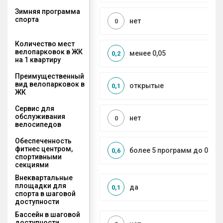
Зимняя программа
спорта
нет
0
Количество мест
велопарковок в ЖК
менее 0,05
0,2
на 1 квартиру
Преимущественный
вид велопарковок в
открытые
0,1
ЖК
Сервис для
обслуживания
нет
0
велосипедов
Обеспеченность
фитнес центром,
более 5 программ до 0,5 к
0,6
спортивными
секциями
Внеквартальные
площадки для
да
0,1
спорта в шаговой
доступности
Бассейн в шаговой
доступности