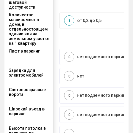
шаговой
доступности
Количество
машиномест в
от 0,2 до 0,5
1
доме, в
отдельностоящем
здании или на
земельном участке
на 1 квартиру
Лифт в паркинг
нет подземного паркинга
0
Зарядка для
электромобилей
нет
0
Светопрозрачные
ворота
нет подземного паркинга
0
Широкий въезд в
паркинг
нет подземного паркинга
0
Высота потолка в
паркинге до