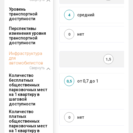
Уровень
транспортной
средний
4
доступности
Перспективы
изменения уровня
нет
0
транспортной
доступности
Инфраструктура
для
1,5
автомобилистов
Свернуть
Количество
бесплатных
от 0,7 до 1
0,5
общественных
парковочных мест
на 1 квартиру в
шаговой
доступности
Количество
платных
нет
0
общественных
парковочных мест
на 1 квартиру в