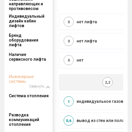
направляющих и
противовесом
Индивидуальный
дизайн кабин
нет лифта
0
лифтов
Бренд
оборудования
нет лифта
0
лифта
Наличие
сервисного лифта
нет
0
Инженерные
системы
2,2
Свернуть
Система отопления
индивидуальное газовое
1
Разводка
коммуникаций
вывод из стен или пола
0,6
отопления