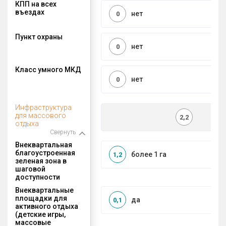
КПП на всех
въездах
нет
0
Пункт охраны
нет
0
Класс умного МКД
нет
0
Инфраструктура
для массового
2,2
отдыха
Свернуть
Внеквартальная
благоустроенная
более 1 га
1,2
зеленая зона в
шаговой
доступности
Внеквартальные
площадки для
да
0,1
активного отдыха
(детские игры,
массовые