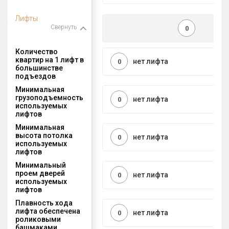
Лифты
Свернуть
0
Количество
квартир на 1 лифт в
нет лифта
0
большинстве
подъездов
Минимальная
грузоподъемность
нет лифта
0
используемых
лифтов
Минимальная
высота потолка
нет лифта
0
используемых
лифтов
Минимальный
проем дверей
нет лифта
0
используемых
лифтов
Плавность хода
лифта обеспечена
нет лифта
0
роликовыми
башмаками