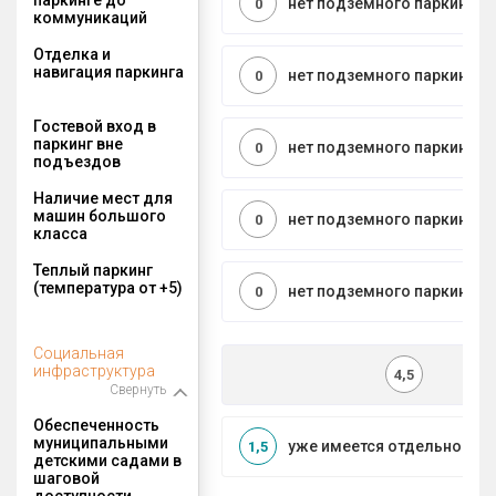
нет подземного паркинга
0
коммуникаций
Отделка и
навигация паркинга
нет подземного паркинга
0
Гостевой вход в
паркинг вне
нет подземного паркинга
0
подъездов
Наличие мест для
машин большого
нет подземного паркинга
0
класса
Теплый паркинг
(температура от +5)
нет подземного паркинга
0
Социальная
инфраструктура
4,5
Свернуть
Обеспеченность
муниципальными
уже имеется отдельносто
1,5
детскими садами в
шаговой
доступности