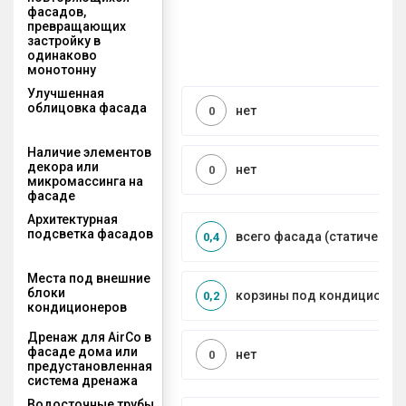
фасадов,
превращающих
застройку в
одинаково
монотонну
Улучшенная
облицовка фасада
нет
0
Наличие элементов
декора или
нет
0
микромассинга на
фасаде
Архитектурная
подсветка фасадов
всего фасада (статическая
0,4
Места под внешние
блоки
корзины под кондиционер
0,2
кондиционеров
Дренаж для AirCo в
фасаде дома или
нет
0
предустановленная
система дренажа
Водосточные трубы