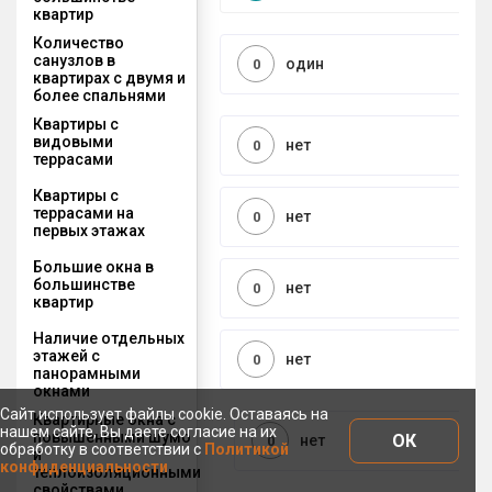
квартир
Количество
санузлов в
один
0
квартирах с двумя и
более спальнями
Квартиры с
видовыми
нет
0
террасами
Квартиры с
террасами на
нет
0
первых этажах
Большие окна в
большинстве
нет
0
квартир
Наличие отдельных
этажей с
нет
0
панорамными
окнами
Сайт использует файлы cookie. Оставаясь на
Квартирные окна с
нашем сайте, Вы даете согласие на их
повышенными шумо
ОК
нет
0
обработку в соответствии с
Политикой
и
конфиденциальности
теплоизоляционными
свойствами