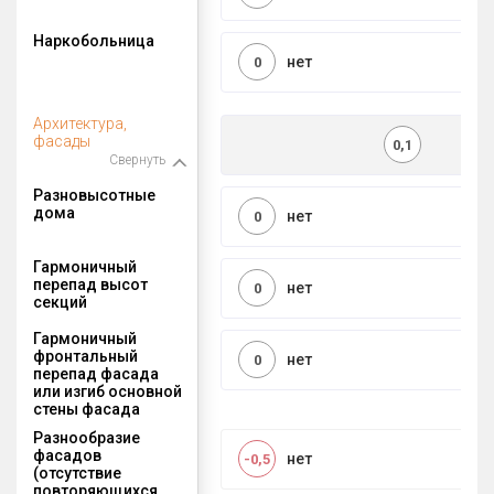
Наркобольница
нет
0
Архитектура,
фасады
0,1
Свернуть
Разновысотные
дома
нет
0
Гармоничный
перепад высот
нет
0
секций
Гармоничный
фронтальный
нет
0
перепад фасада
или изгиб основной
стены фасада
Разнообразие
фасадов
нет
-0,5
(отсутствие
повторяющихся