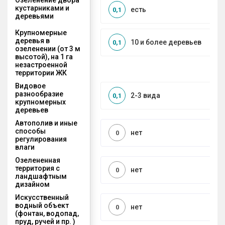
кустарниками и
есть
0,1
деревьями
Крупномерные
деревья в
10 и более деревьев
0,1
озеленении (от 3 м
высотой), на 1 га
незастроенной
территории ЖК
Видовое
разнообразие
2-3 вида
0,1
крупномерных
деревьев
Автополив и иные
способы
нет
0
регулирования
влаги
Озелененная
территория с
нет
0
ландшафтным
дизайном
Искусственный
водный объект
нет
0
(фонтан, водопад,
пруд, ручей и пр. )