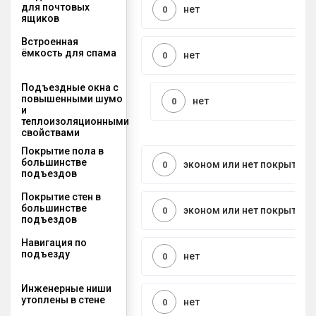
для почтовых
нет
0
ящиков
Встроенная
ёмкость для спама
нет
0
Подъездные окна с
повышенными шумо
нет
0
и
теплоизоляционными
свойствами
Покрытие пола в
большинстве
эконом или нет покрытия
0
подъездов
Покрытие стен в
большинстве
эконом или нет покрытия
0
подъездов
Навигация по
подъезду
нет
0
Инженерные ниши
утоплены в стене
нет
0