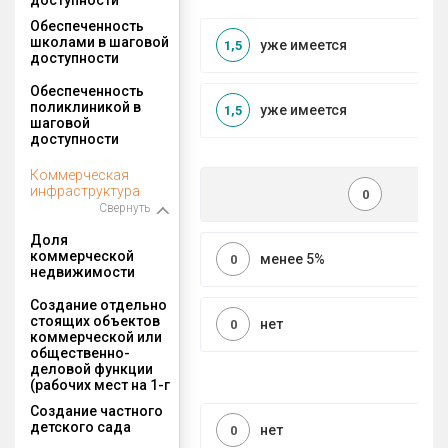
Обеспеченность
школами в шаговой
уже имеется
1,5
доступности
Обеспеченность
поликлиникой в
уже имеется
1,5
шаговой
доступности
Коммерческая
инфраструктура
0
Свернуть
Доля
коммерческой
менее 5%
0
недвижимости
Создание отдельно
стоящих объектов
нет
0
коммерческой или
общественно-
деловой функции
(рабочих мест на 1-г
Создание частного
детского сада
нет
0