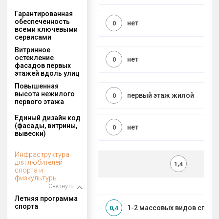
Гарантированная
обеспеченность
нет
0
всеми ключевыми
сервисами
Витринное
остекление
нет
0
фасадов первых
этажей вдоль улиц
Повышенная
высота нежилого
первый этаж жилой
0
первого этажа
Единый дизайн код
(фасады, витрины,
нет
0
вывески)
Инфраструктура
для любителей
1,4
спорта и
физкультуры
Свернуть
Летняя программа
спорта
1-2 массовых видов спорт
0,4