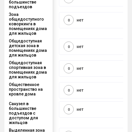
большинстве
подъездов
Зона
общедоступного
нет
0
коворкинга в
помещениях дома
для жильцов
Общедоступная
детская зона в
нет
0
помещениях дома
для жильцов
Общедоступная
спортивная зона в
нет
0
помещениях дома
для жильцов
Общественное
пространство на
нет
0
кровле дома
Санузел в
большинстве
нет
0
подъездов с
доступом для
жильцов
Выделенная зона