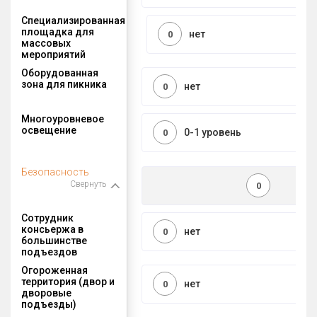
Специализированная
площадка для
нет
0
массовых
мероприятий
Оборудованная
зона для пикника
нет
0
Многоуровневое
освещение
0-1 уровень
0
Безопасность
Свернуть
0
Сотрудник
консьержа в
нет
0
большинстве
подъездов
Огороженная
территория (двор и
нет
0
дворовые
подъезды)