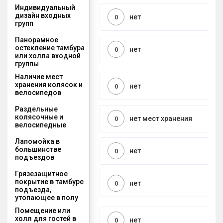
Индивидуальный
дизайн входных
нет
0
групп
Панорамное
остекление тамбура
нет
0
или холла входной
группы
Наличие мест
хранения колясок и
нет
0
велосипедов
Раздельные
колясочные и
нет мест хранения
0
велосипедные
Лапомойка в
большинстве
нет
0
подъездов
Грязезащитное
покрытие в тамбуре
нет
0
подъезда,
утопающее в полу
Помещение или
холл для гостей в
нет
0