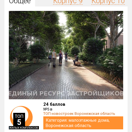
Общее
Корпус 9
Корпус 10
Округ
Все
Район в городе
Все
Цена
₽/м²
млн ₽
от
до
Общая площадь, м²
от
до
Срок сдачи
Сдан в 2014
IV кв. 2026
от
до
Вид объекта
24 баллов
№5 в
ТОП новостроек Воронежская область
Кол-во комнат
Категория: малоэтажные дома,
Воронежская область