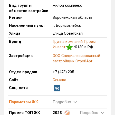
Вид группы
жилой комплекс
Только новые
объектов застройки
Регион
Воронежская область
Оценка ЕРЗ ЖК
от
до
Населенный пункт
г. Борисоглебск
Улица
улица Советская
с продажами
Бренд
Группа компаний Проект
Инвест
№130 в РФ
5
Рейтинг ЕРЗ
Застройщик
ООО Специализированный
застройщик СтройАрт
Найдено:
Отдел продаж
+7 (473) 205 ...
Жилых комплексов
358 из 358
Сайт
Ссылка
Многоквартирных домов
1 076 из 1 076
Соц. сети
Поселков таунхаусов
4 из 4
Блокированных домов
53 из 53
Параметры ЖК
Подробно
Квартир, апартаментов,
блоков в БД
14 140 из 14 140
Премия ТОП ЖК
2023
Подробно