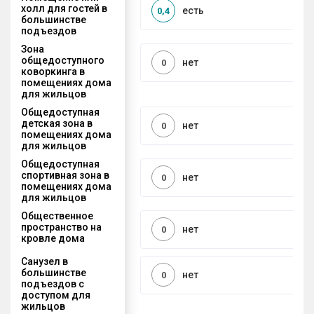
холл для гостей в
есть
0,4
большинстве
подъездов
Зона
общедоступного
нет
0
коворкинга в
помещениях дома
для жильцов
Общедоступная
детская зона в
нет
0
помещениях дома
для жильцов
Общедоступная
спортивная зона в
нет
0
помещениях дома
для жильцов
Общественное
пространство на
нет
0
кровле дома
Санузел в
большинстве
нет
0
подъездов с
доступом для
жильцов