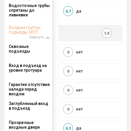
Водосточные трубы
спрятаны до
да
0,7
ливневки
Входные группы,
подъезды, МОП
1,5
Свернуть
Сквозные
подъезды
нет
0
Вход в подъезд на
уровне тротуара
нет
0
Гарантия отсутствия
наледи перед
нет
0
входом
Заглубленный вход
в подъезд
нет
0
Прозрачные
входные двери
да
0,3