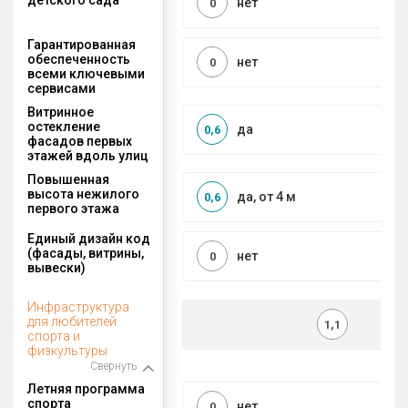
нет
0
Гарантированная
обеспеченность
нет
0
всеми ключевыми
сервисами
Витринное
остекление
да
0,6
фасадов первых
этажей вдоль улиц
Повышенная
высота нежилого
да, от 4 м
0,6
первого этажа
Единый дизайн код
(фасады, витрины,
нет
0
вывески)
Инфраструктура
для любителей
1,1
спорта и
физкультуры
Свернуть
Летняя программа
спорта
нет
0