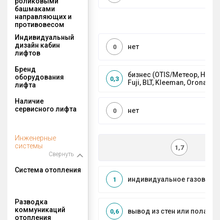
роликовыми
башмаками
направляющих и
противовесом
Индивидуальный
дизайн кабин
нет
0
лифтов
Бренд
бизнес (OTIS/Метеор, HYUND
оборудования
0,3
Fuji, BLT, Kleeman, Orona)
лифта
Наличие
сервисного лифта
нет
0
Инженерные
системы
1,7
Свернуть
Система отопления
индивидуальное газовое
1
Разводка
коммуникаций
вывод из стен или пола
0,6
отопления