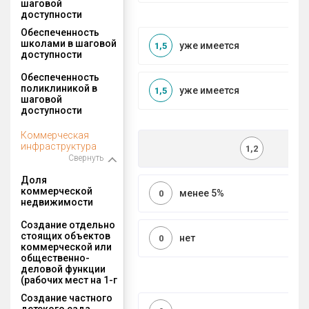
шаговой
доступности
Обеспеченность
школами в шаговой
уже имеется
1,5
доступности
Обеспеченность
поликлиникой в
уже имеется
1,5
шаговой
доступности
Коммерческая
инфраструктура
1,2
Свернуть
Доля
коммерческой
менее 5%
0
недвижимости
Создание отдельно
стоящих объектов
нет
0
коммерческой или
общественно-
деловой функции
(рабочих мест на 1-г
Создание частного
детского сада