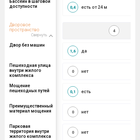
Бассейн в шаговой
доступности
есть от 24 м
0,4
Дворовое
пространство
4
Свернуть
Двор без машин
да
1,6
Пешеходная улица
внутри жилого
нет
0
комплекса
Мощение
пешеходных путей
есть
0,1
Преимущественный
материал мощения
нет
0
Парковая
территория внутри
нет
0
жилого комплекса