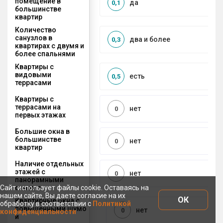
помещение в
да
0,1
большинстве
квартир
Количество
санузлов в
два и более
0,3
квартирах с двумя и
более спальнями
Квартиры с
видовыми
есть
0,5
террасами
Квартиры с
террасами на
нет
0
первых этажах
Большие окна в
большинстве
нет
0
квартир
Наличие отдельных
этажей с
нет
0
панорамными
окнами
Сайт использует файлы cookie. Оставаясь на
нашем сайте, Вы даете согласие на их
ОК
Квартирные окна с
обработку в соответствии с
Политикой
повышенными шумо
нет
0
конфиденциальности
и