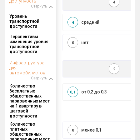
доступность
4
Свернуть
Уровень
транспортной
средний
4
доступности
Перспективы
изменения уровня
нет
0
транспортной
доступности
Инфраструктура
для
2
автомобилистов
Свернуть
Количество
бесплатных
от 0,2 до 0,3
0,1
общественных
парковочных мест
на 1 квартиру в
шаговой
доступности
Количество
платных
менее 0,1
0
общественных
парковочных мест