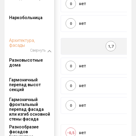
нет
0
Наркобольница
нет
0
Архитектура,
фасады
1,7
Свернуть
Разновысотные
дома
нет
0
Гармоничный
перепад высот
нет
0
секций
Гармоничный
фронтальный
нет
0
перепад фасада
или изгиб основной
стены фасада
Разнообразие
фасадов
нет
-0,5