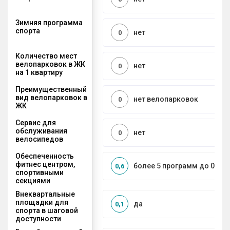
Зимняя программа
спорта
нет
0
Количество мест
велопарковок в ЖК
нет
0
на 1 квартиру
Преимущественный
вид велопарковок в
нет велопарковок
0
ЖК
Сервис для
обслуживания
нет
0
велосипедов
Обеспеченность
фитнес центром,
более 5 программ до 0,5 к
0,6
спортивными
секциями
Внеквартальные
площадки для
да
0,1
спорта в шаговой
доступности