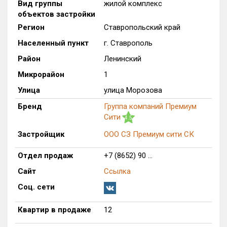
Вид группы
жилой комплекс
Только новые
объектов застройки
Регион
Ставропольский край
Оценка ЕРЗ ЖК
Населенный пункт
г. Ставрополь
от
до
Район
Ленинский
с продажами
Микрорайон
1
Улица
улица Морозова
Рейтинг ЕРЗ
Бренд
Группа компаний Премиум
Сити
4.5
Найдено:
Застройщик
ООО СЗ Премиум сити СК
Жилых комплексов
332 из 332
Отдел продаж
+7 (8652) 90 ...
Многоквартирных домов
986 из 986
Сайт
Ссылка
Блокированных домов
12 из 12
Соц. сети
Домов с апартаментами
2 из 2
Поселков таунхаусов
5 из 5
Квартир в продаже
12
Блокированных домов
10 из 10