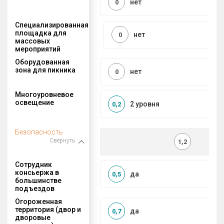
нет
0
Специализированная
площадка для
нет
0
массовых
мероприятий
Оборудованная
зона для пикника
нет
0
Многоуровневое
освещение
2 уровня
0,2
Безопасность
Свернуть
1,2
Сотрудник
консьержа в
да
0,5
большинстве
подъездов
Огороженная
территория (двор и
да
0,7
дворовые