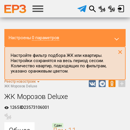
Настроены
0 параметров
×
Настройте фильтр подбора ЖК или квартиры.
Настройки сохранятся на весь период сессии.
Количество квартир, подходящих по фильтрам,
указано оранжевым цветом.
Реестр новостроек
+
Регион ЖК
ЖК Морозов Deluxe
Ставропольский край
ЖК Морозов Deluxe
Район в регионе
1265
ID
23573106001
Все
Населённый пункт
Сдан