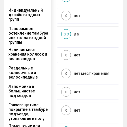
Индивидуальный
дизайн входных
нет
0
групп
Панорамное
остекление тамбура
да
0,3
или холла входной
группы
Наличие мест
хранения колясок и
нет
0
велосипедов
Раздельные
колясочные и
нет мест хранения
0
велосипедные
Лапомойка в
большинстве
нет
0
подъездов
Грязезащитное
покрытие в тамбуре
нет
0
подъезда,
утопающее в полу
Помещение или