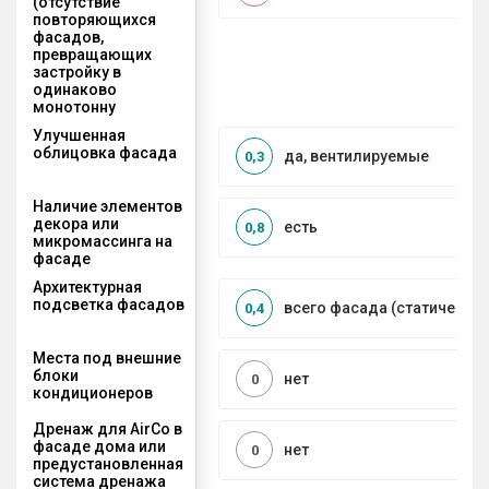
(отсутствие
повторяющихся
фасадов,
превращающих
застройку в
одинаково
монотонну
Улучшенная
облицовка фасада
да, вентилируемые
0,3
Наличие элементов
декора или
есть
0,8
микромассинга на
фасаде
Архитектурная
подсветка фасадов
всего фасада (статическая
0,4
Места под внешние
блоки
нет
0
кондиционеров
Дренаж для AirCo в
фасаде дома или
нет
0
предустановленная
система дренажа