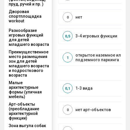
пруд, ручей и пр. )
Дворовая
спортплощадка
нет
0
workout
Разнообразие
игровых функций
3-4 игровых функции
0,5
для детей
младшего возраста
Преимущественное
открытое наземное или на
место размещения
1
подземного паркинга
зон для детей
младшего возраста
и подросткового
возраста
Малые
архитектурные
1-3 вида
0,1
формы (уличная
мебель)
Арт-объекты
(преобладание
нет арт-объектов
0
архитектурной
функции)
Зона выгула собак