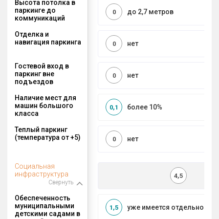
Высота потолка в
паркинге до
до 2,7 метров
0
коммуникаций
Отделка и
навигация паркинга
нет
0
Гостевой вход в
паркинг вне
нет
0
подъездов
Наличие мест для
машин большого
более 10%
0,1
класса
Теплый паркинг
(температура от +5)
нет
0
Социальная
инфраструктура
4,5
Свернуть
Обеспеченность
муниципальными
уже имеется отдельносто
1,5
детскими садами в