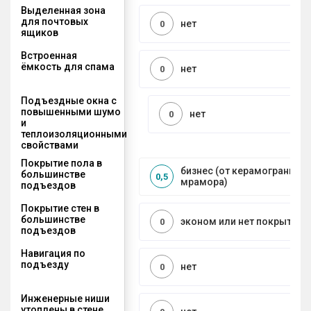
Выделенная зона
для почтовых
нет
0
ящиков
Встроенная
ёмкость для спама
нет
0
Подъездные окна с
повышенными шумо
нет
0
и
теплоизоляционными
свойствами
Покрытие пола в
бизнес (от керамогранита 
большинстве
0,5
мрамора)
подъездов
Покрытие стен в
большинстве
эконом или нет покрытия
0
подъездов
Навигация по
подъезду
нет
0
Инженерные ниши
утоплены в стене