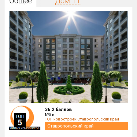
Общее
Дом 11
Округ
Все
Район в городе
Все
Цена
₽/м²
млн ₽
от
до
Общая площадь, м²
от
до
Срок сдачи
Сдан в 2014
IV кв. 2026
от
до
Вид объекта
36.2 баллов
№5 в
ТОП новостроек Ставропольский край
Кол-во комнат
Ставропольский край