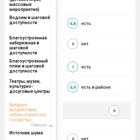
массовые
мероприятия)
Водоем в шаговой
доступности
есть
0,8
Благоустроенная
набережная в
нет
0
шаговой
доступности
Благоустроенный
пляж в шаговой
есть
1
доступности
Театры, музеи,
культурно-
есть в районе
0,9
досуговые центры
Вредные
воздействия,
0
неблагоприятное
соседство
Свернуть
Источник шума
нет
0