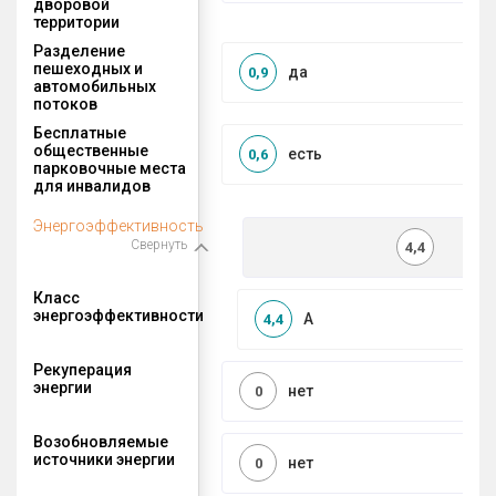
дворовой
территории
Разделение
пешеходных и
да
0,9
автомобильных
потоков
Бесплатные
общественные
есть
0,6
парковочные места
для инвалидов
Энергоэффективность
Свернуть
4,4
Класс
энергоэффективности
A
4,4
Рекуперация
энергии
нет
0
Возобновляемые
источники энергии
нет
0