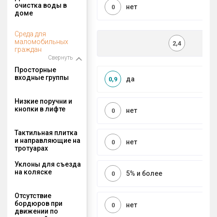
очистка воды в
нет
0
доме
Среда для
маломобильных
2,4
граждан
Свернуть
Просторные
входные группы
да
0,9
Низкие поручни и
кнопки в лифте
нет
0
Тактильная плитка
и направляющие на
нет
0
тротуарах
Уклоны для съезда
на коляске
5% и более
0
Отсутствие
бордюров при
нет
0
движении по