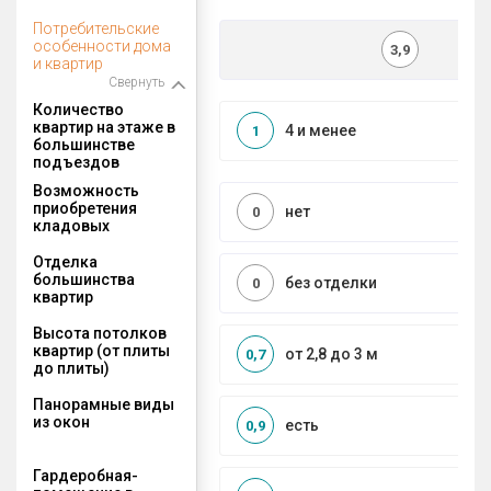
Потребительские
особенности дома
3,9
и квартир
Свернуть
Количество
квартир на этаже в
4 и менее
1
большинстве
подъездов
Возможность
приобретения
нет
0
кладовых
Отделка
большинства
без отделки
0
квартир
Высота потолков
квартир (от плиты
от 2,8 до 3 м
0,7
до плиты)
Панорамные виды
из окон
есть
0,9
Гардеробная-