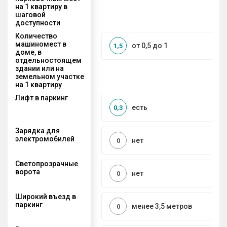
на 1 квартиру в
шаговой
доступности
Количество
машиномест в
от 0,5 до 1
1,5
доме, в
отдельностоящем
здании или на
земельном участке
на 1 квартиру
Лифт в паркинг
есть
0,3
Зарядка для
электромобилей
нет
0
Светопрозрачные
ворота
нет
0
Широкий въезд в
паркинг
менее 3,5 метров
0