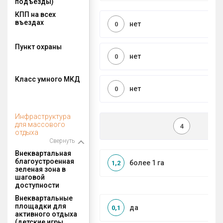
подъезды)
КПП на всех
въездах
нет
0
Пункт охраны
нет
0
Класс умного МКД
нет
0
Инфраструктура
для массового
4
отдыха
Свернуть
Внеквартальная
благоустроенная
более 1 га
1,2
зеленая зона в
шаговой
доступности
Внеквартальные
площадки для
да
0,1
активного отдыха
(детские игры,