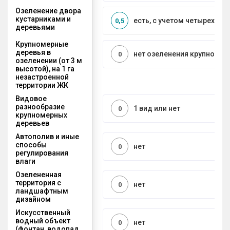
Озеленение двора
кустарниками и
есть, с учетом четырех се
0,5
деревьями
Крупномерные
деревья в
нет озеленения крупноме
0
озеленении (от 3 м
высотой), на 1 га
незастроенной
территории ЖК
Видовое
разнообразие
1 вид или нет
0
крупномерных
деревьев
Автополив и иные
способы
нет
0
регулирования
влаги
Озелененная
территория с
нет
0
ландшафтным
дизайном
Искусственный
водный объект
нет
0
(фонтан, водопад,