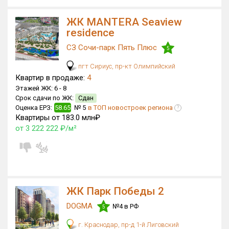
ЖК MANTERA Seaview
residence
СЗ Сочи-парк Пять Плюс
5
пгт Сириус, пр-кт Олимпийский
Квартир в продаже:
4
Этажей ЖК:
6 -
8
Срок сдачи по ЖК:
Сдан
Оценка ЕРЗ:
58.65
№ 5
в ТОП новостроек региона
?
Квартиры от 183.0 млн₽
от 3 222 222 ₽/м²
ЖК Парк Победы 2
DOGMA
№4 в РФ
5
г. Краснодар, пр-д 1-й Лиговский