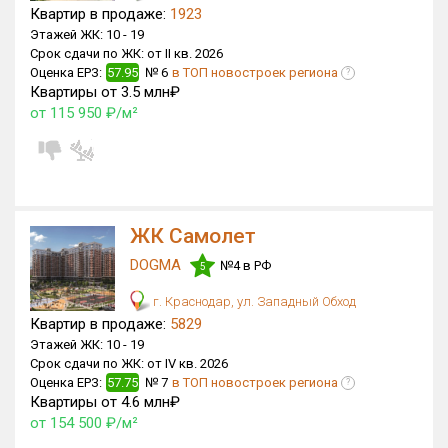
Квартир в продаже:
1923
Этажей ЖК:
10 -
19
Срок сдачи по ЖК:
от II кв. 2026
Оценка ЕРЗ:
57.95
№ 6
в ТОП новостроек региона
?
Квартиры от 3.5 млн₽
от 115 950 ₽/м²
ЖК Самолет
DOGMA
№4 в РФ
5
г. Краснодар, ул. Западный Обход
Квартир в продаже:
5829
Этажей ЖК:
10 -
19
Срок сдачи по ЖК:
от IV кв. 2026
Оценка ЕРЗ:
57.75
№ 7
в ТОП новостроек региона
?
Квартиры от 4.6 млн₽
от 154 500 ₽/м²