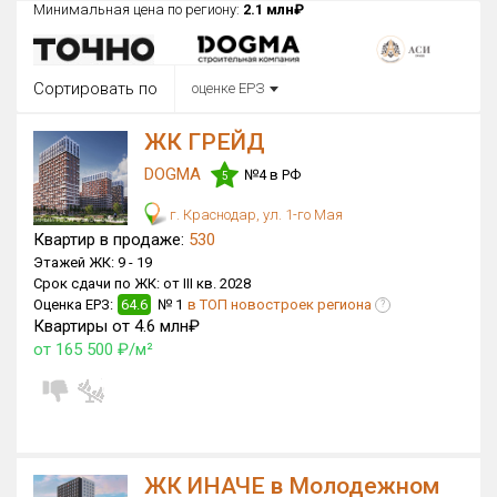
Минимальная цена по региону:
2.1 млн₽
Округ
Все
Сортировать по
оценке ЕРЗ
Район в городе
Все
ЖК ГРЕЙД
DOGMA
№4 в РФ
Цена
5
₽/м²
млн ₽
от
до
г. Краснодар, ул. 1-го Мая
Квартир в продаже:
530
Общая площадь, м²
Этажей ЖК:
9 -
19
от
до
Срок сдачи по ЖК:
от III кв. 2028
Оценка ЕРЗ:
64.6
№ 1
в ТОП новостроек региона
?
Срок сдачи
Квартиры от 4.6 млн₽
от
до
от 165 500 ₽/м²
Вид объекта
Кол-во комнат
ЖК ИНАЧЕ в Молодежном