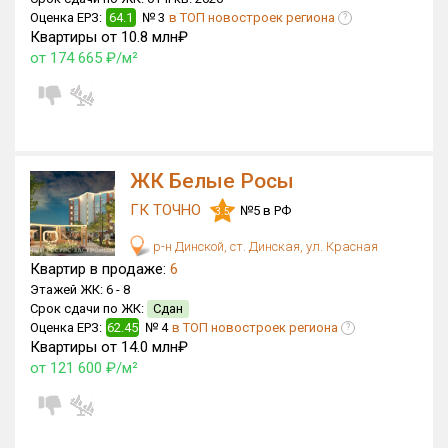
Оценка ЕРЗ:
64.1
№ 3
в ТОП новостроек региона
Блокированных домов
500 из 500
?
Квартиры от 10.8 млн₽
Квартир, апартаментов,
от 174 665 ₽/м²
блоков в БД
66 213 из 66 213
ЖК Белые Росы
ГК ТОЧНО
№5 в РФ
3.5
р-н Динской, ст. Динская, ул. Красная
Квартир в продаже:
6
Этажей ЖК:
6 -
8
Срок сдачи по ЖК:
Сдан
Оценка ЕРЗ:
62.45
№ 4
в ТОП новостроек региона
?
Квартиры от 14.0 млн₽
от 121 600 ₽/м²