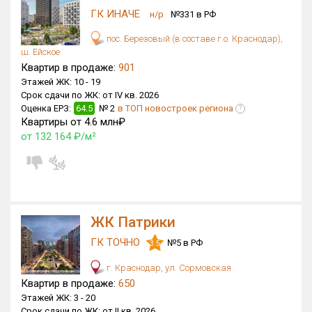
ГК ИНАЧЕ
н/р
№331 в РФ
Только новые
пос. Березовый (в составе г.о. Краснодар),
Оценка ЕРЗ ЖК
ш. Ейское
от
до
Квартир в продаже:
901
Этажей ЖК:
10 -
19
Срок сдачи по ЖК:
от IV кв. 2026
с продажами
Оценка ЕРЗ:
64.5
№ 2
в ТОП новостроек региона
?
Квартиры от 4.6 млн₽
от 132 164 ₽/м²
Рейтинг ЕРЗ
Найдено:
Жилых комплексов
783 из 783
ЖК Патрики
Многоквартирных домов
3 375 из 3 375
ГК ТОЧНО
№5 в РФ
3.5
Блокированных домов
646 из 646
Домов с апартаментами
172 из 172
г. Краснодар, ул. Сормовская
Квартир в продаже:
650
Поселков таунхаусов
10 из 10
Этажей ЖК:
3 -
20
Многоквартирных домов
1 из 1
Срок сдачи по ЖК:
от II кв. 2026