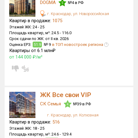
DOGMA
№4 в РФ
5
г. Краснодар, ул. Новороссийская
Квартир в продаже:
1075
Этажей ЖК:
24 -
25
Площадь квартир, м²:
24.5 -
116.0
Срок сдачи по ЖК:
от II кв. 2026
Оценка ЕРЗ:
51.9
№ 9
в ТОП новостроек региона
?
Квартиры от 6.1 млн₽
от 144 000 ₽/м²
ЖК Все свои VIP
СК Семья
№39 в РФ
4
г. Краснодар, ул. Колхозная
Квартир в продаже:
516
Этажей ЖК:
18 -
25
Площадь квартир, м²:
24.6 -
129.4