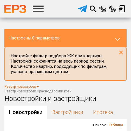
Настроены
0 параметров
×
Настройте фильтр подбора ЖК или квартиры.
Настройки сохранятся на весь период сессии.
Количество квартир, подходящих по фильтрам,
указано оранжевым цветом.
Регион ЖК
Реестр новостроек
Краснодарский край
×
Реестр новостроек Краснодарский край
Новостройки и застройщики
Район в регионе
Все
Новостройки
Застройщики
Ипотека
Населённый пункт
Список
Таблица