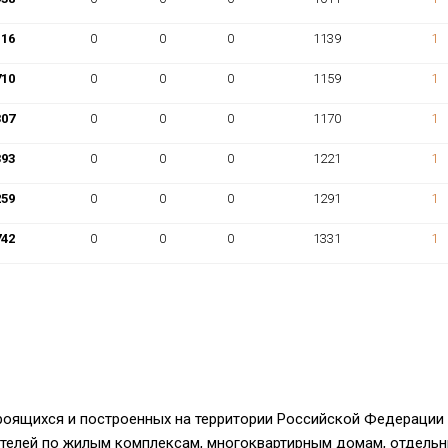
116
0
0
0
1139
1
710
0
0
0
1159
1
307
0
0
0
1170
1
393
0
0
0
1221
1
259
0
0
0
1291
1
742
0
0
0
1331
1
роящихся и построенных на территории Российской Федерации 
ателей по жилым комплексам, многоквартирным домам, отдельн