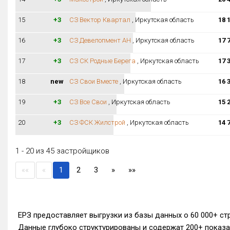
15
+3
СЗ Вектор Квартал
, Иркутская область
18 
16
+3
СЗ Девелопмент АН
, Иркутская область
17 
17
+3
СЗ СК Родные Берега
, Иркутская область
17 
18
new
СЗ Свои Вместе
, Иркутская область
16 
19
+3
СЗ Все Свои
, Иркутская область
15 
20
+3
СЗ ФСК Жилстрой
, Иркутская область
14 
1 - 20 из 45 застройщиков
««
«
1
2
3
»
»»
ЕРЗ предоставляет выгрузки из базы данных о 60 000+ ст
Данные глубоко структурированы и содержат 200+ показ