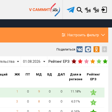
V САММИТ
Настроить фильтр
+
Поделиться
тельства
01.08.2026
Рейтинг ЕРЗ
аций
ЖК
ПТ
МД
БД
ДАП
Доля в
Рейтинг
регионе
ЕРЗ
1
0
9
0
0
11.18%
4.5
3
0
8
0
0
6.31%
4
2
0
5
0
0
6.16%