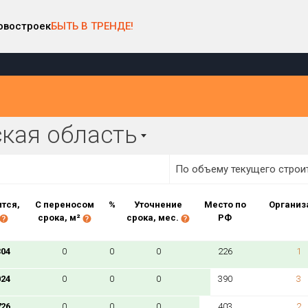
овостроек
БЫТЬ В ТРЕНДЕ!
арте
Район в регионе
Населённый пункт
кая область
Все
Все
Виды домов
По объему текущего строи
тся,
С переносом
%
Уточнение
Место по
Организ
Процент переноса сроков ввода
срока, м²
срока, мес.
РФ
от
до
304
0
0
0
226
1
024
0
0
0
390
3
726
0
0
0
403
2