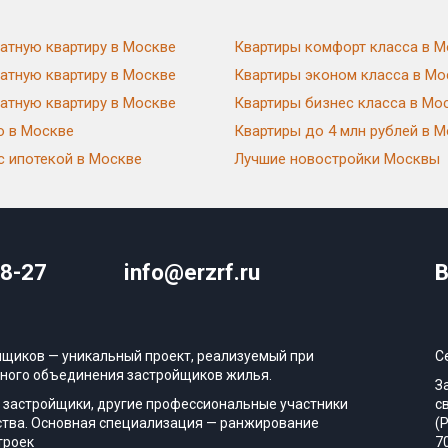
атную квартиру в Москве
Квартиры комфорт класса в М
атную квартиру в Москве
Квартиры эконом класса в Мо
атную квартиру в Москве
Квартиры бизнес класса в Мо
ю в Москве
Квартиры до 4 млн рублей в 
с ипотекой в Москве
Лучшие новостройки Москвы
08-27
info@erzrf.ru
В
йщиков — уникальный проект, реализуемый при
С
ного объединения застройщиков жилья.
З
 застройщики, другие профессиональные участники
с
тва. Основная специализация — ранжирование
(
троек
7