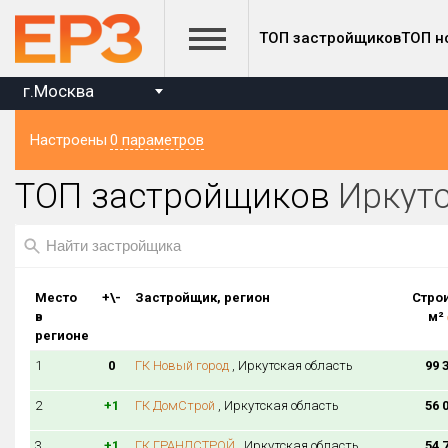
ТОП застройщиков
ТОП н
г.Москва
Настроены
0 параметров
Регион ЖК
на к
ТОП застройщиков
Иркутс
Иркутская область
Регион головного офиса застройщика
Место
+\-
Застройщик, регион
Строи
Строится, м²
в
м²
от
до
регионе
1
0
ГК Новый город
, Иркутская область
99 
2
+1
ГК ДомСтрой
, Иркутская область
56 
3
+1
ГК ГРАНДСТРОЙ
, Иркутская область
54 