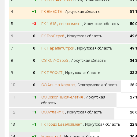
4
+1
ГК ВМЕСТЕ
, Иркутская область
51 
5
-3
ГК 1.618 девелопмент
, Иркутская область
50 
6
0
ГК ГорСтрой
, Иркутская область
49 
7
0
ГК ПарапетСтрой
, Иркутская область
49 
8
0
СЗ КСИ-Строй
, Иркутская область
34 
9
0
ГК ПРОФИТ
, Иркутская область
33 
10
0
СЗ Альфа.Каркас
, Белгородская область
28 
11
+1
СЗ Сокол Тысячелетия
, Иркутская
27 
область
12
+1
СЗ Атлант-5
, Иркутская область
26 
13
+1
ГК Гордо Девелопмент
, Иркутская область
22 
14
+3
Максстрой
, Иркутская область
20 