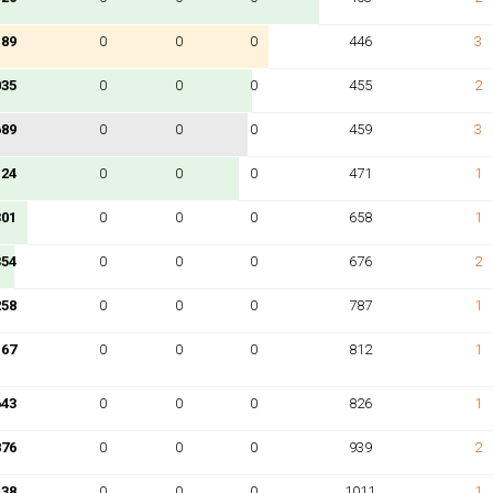
189
0
0
0
446
3
035
0
0
0
455
2
689
0
0
0
459
3
124
0
0
0
471
1
301
0
0
0
658
1
354
0
0
0
676
2
258
0
0
0
787
1
167
0
0
0
812
1
643
0
0
0
826
1
876
0
0
0
939
2
438
0
0
0
1011
1