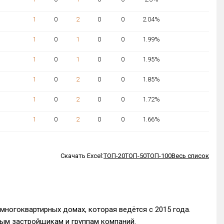
NaN
1
0
2
0
0
2.04%
NaN
1
0
1
0
0
1.99%
NaN
1
0
1
0
0
1.95%
NaN
1
0
2
0
0
1.85%
NaN
1
0
2
0
0
1.72%
NaN
1
0
2
0
0
1.66%
NaN
Скачать Excel:
ТОП-20
ТОП-50
ТОП-100
Весь список
многоквартирных домах, которая ведётся с 2015 года.
ым застройщикам и группам компаний.