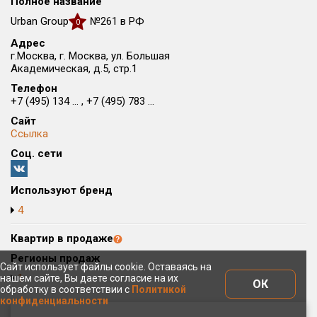
Полное название
Округ
Urban Group
№261 в РФ
0
Все
Адрес
г.Москва, г. Москва, ул. Большая
Район в городе
Академическая, д.5, стр.1
Все
Телефон
+7 (495) 134 ... , +7 (495) 783 ...
Цена
₽/м²
млн ₽
Сайт
от
до
Ссылка
Соц. сети
Общая площадь, м²
от
до
Используют бренд
Срок сдачи
4
от
до
Квартир в продаже
Вид объекта
Регионы продаж
Сайт использует файлы cookie. Оставаясь на
1
нашем сайте, Вы даете согласие на их
Кол-во комнат
ОК
обработку в соответствии с
Политикой
конфиденциальности