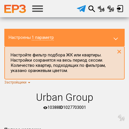
Настроены
1 параметр
×
Настройте фильтр подбора ЖК или квартиры.
Настройки сохранятся на весь период сессии.
Количество квартир, подходящих по фильтрам,
указано оранжевым цветом.
Застройщики
Регион ЖК
г.Москва
×
Urban Group
Район в регионе
Все
10388
ID
1027703001
Населённый пункт