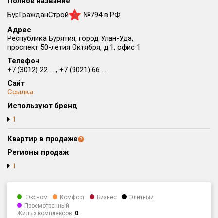
Полное название
Округ
БурГражданСтрой
№794 в РФ
1
Все
Адрес
Республика Бурятия, город Улан-Удэ,
Район в городе
проспект 50-летия Октября, д.1, офис 1
Все
Телефон
+7 (3012) 22 ... , +7 (9021) 66 ...
Цена
₽/м²
млн ₽
Сайт
от
до
Ссылка
Используют бренд
Общая площадь, м²
от
до
1
Срок сдачи
Квартир в продаже
от
до
Регионы продаж
Вид объекта
1
Кол-во комнат
Эконом
Комфорт
Бизнес
Элитный
Просмотренный
Жилых комплексов:
0