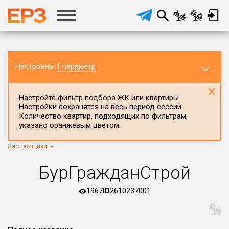
Настроены
1 параметр
×
Настройте фильтр подбора ЖК или квартиры.
Настройки сохранятся на весь период сессии.
Количество квартир, подходящих по фильтрам,
указано оранжевым цветом.
Застройщики
Регион ЖК
г.Москва
×
БурГражданСтрой
Район в регионе
Все
1967
ID
2610237001
Населённый пункт