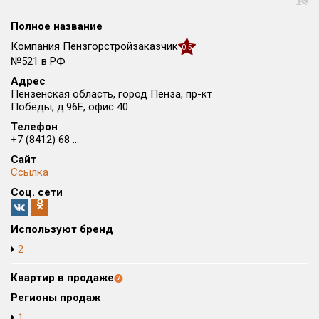
Округ
Полное название
Все
Компания Пензгорстройзаказчик
0.5
Район в городе
№521 в РФ
Все
Адрес
Пензенская область, город Пенза, пр-кт
Победы, д.96Е, офис 40
Цена
₽/м²
млн ₽
Телефон
от
до
+7 (8412) 68 ...
Общая площадь, м²
Сайт
от
до
Ссылка
Соц. сети
Срок сдачи
от
до
Используют бренд
Вид объекта
2
Квартир в продаже
Кол-во комнат
Регионы продаж
1