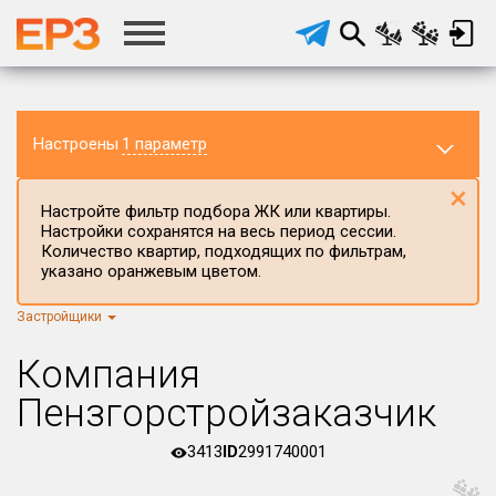
Настроены
1 параметр
×
Настройте фильтр подбора ЖК или квартиры.
Настройки сохранятся на весь период сессии.
Количество квартир, подходящих по фильтрам,
указано оранжевым цветом.
Застройщики
Регион ЖК
г.Москва
×
Компания
Район в регионе
Пензгорстройзаказчик
Все
3413
ID
2991740001
Населённый пункт