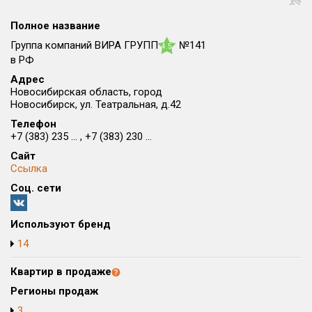
Округ
Полное название
Все
Группа компаний ВИРА ГРУПП
№141
4.5
Район в городе
в РФ
Все
Адрес
Новосибирская область, город
Новосибирск, ул. Театральная, д.42
Цена
₽/м²
млн ₽
Телефон
от
до
+7 (383) 235 ... , +7 (383) 230 ...
Общая площадь, м²
Сайт
от
до
Ссылка
Соц. сети
Срок сдачи
от
до
Используют бренд
Вид объекта
14
Квартир в продаже
Кол-во комнат
Регионы продаж
3