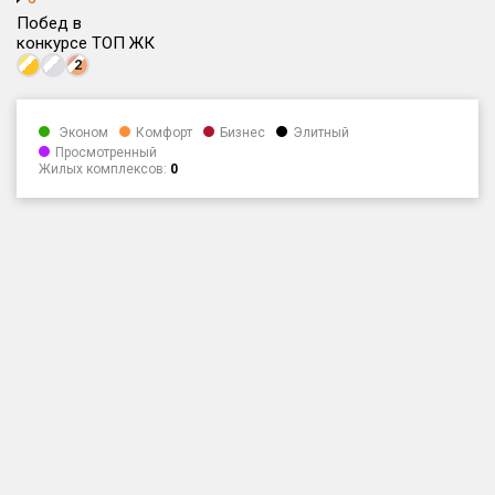
Побед в
Только новые
конкурсе ТОП ЖК
2
Оценка ЕРЗ ЖК
от
до
Эконом
Комфорт
Бизнес
Элитный
Просмотренный
с продажами
Жилых комплексов:
0
Рейтинг ЕРЗ
Найдено:
Жилых комплексов
1 401 из 1 402
Многоквартирных домов
3 587 из 3 588
Блокированных домов
23 из 23
Домов с апартаментами
258 из 258
Поселков таунхаусов
7 из 7
Многоквартирных домов
2 из 2