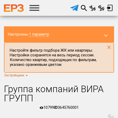
Настроены
1 параметр
×
Настройте фильтр подбора ЖК или квартиры.
Настройки сохранятся на весь период сессии.
Количество квартир, подходящих по фильтрам,
указано оранжевым цветом.
Застройщики
Регион ЖК
г.Москва
×
Группа компаний ВИРА
Район в регионе
ГРУПП
Все
10799
ID
3645760001
Населённый пункт