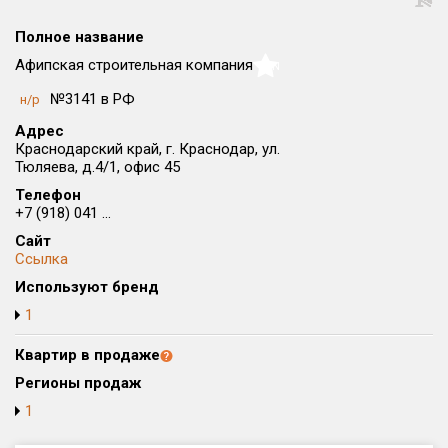
Округ
Полное название
Все
Афипская строительная компания
NaN
Район в городе
№3141 в РФ
н/р
Все
Адрес
Краснодарский край, г. Краснодар, ул.
Цена
₽/м²
млн ₽
Тюляева, д.4/1, офис 45
от
до
Телефон
+7 (918) 041 ...
Общая площадь, м²
Сайт
от
до
Ссылка
Срок сдачи
Используют бренд
от
до
1
Вид объекта
Квартир в продаже
Регионы продаж
Кол-во комнат
1