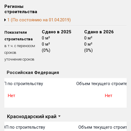
Блокированных домов
175 из 175
Регионы
строительства
Квартир, апартаментов,
1 (По состоянию на 01.04.2019)
блоков в БД
56 039 из 56 039
Сдано в 2024
Сдано в 2025
Сдано в 2026
Показатели
0 м²
0 м²
0 м²
строительства
0 м²
0 м²
0 м²
в т.ч. с переносом
(0%)
(0%)
(0%)
сроков
уточнение сроков
Российская Федерация
Объекты
Объекты
Объекты
Объекты
Объекты
Объекты
Объекты
Объекты
Объекты
Объекты
Объекты
План 
План 
План 
План 
План 
План 
План 
План 
План 
План 
План 
ОП по строительству
Объем текущего строител
Нет
Нет
Краснодарский край
ТОП по строительству
Объем текущего строител