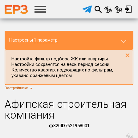
Настроены
1 параметр
×
Настройте фильтр подбора ЖК или квартиры.
Настройки сохранятся на весь период сессии.
Количество квартир, подходящих по фильтрам,
указано оранжевым цветом.
Застройщики
Регион ЖК
г.Москва
×
Афипская строительная
Район в регионе
компания
Все
320
ID
7621958001
Населённый пункт