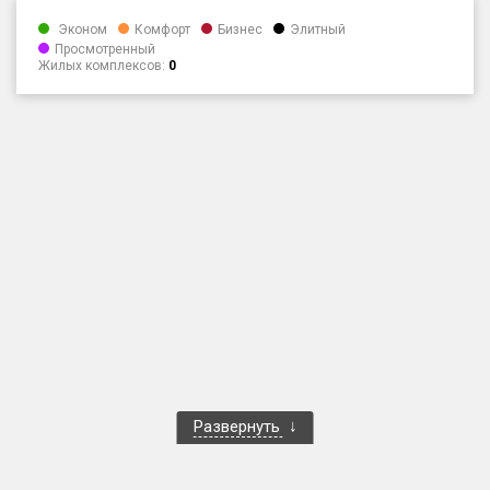
Только новые
Эконом
Комфорт
Бизнес
Элитный
Просмотренный
Жилых комплексов:
0
Оценка ЕРЗ ЖК
от
до
с продажами
Рейтинг ЕРЗ
Найдено:
Жилых комплексов
1 401 из 1 402
Многоквартирных домов
3 587 из 3 588
Блокированных домов
23 из 23
Домов с апартаментами
258 из 258
Развернуть
Поселков таунхаусов
7 из 7
Многоквартирных домов
2 из 2