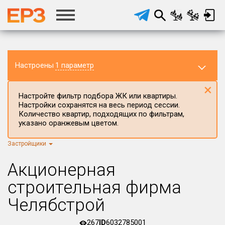
Настроены
1 параметр
×
Настройте фильтр подбора ЖК или квартиры.
Настройки сохранятся на весь период сессии.
Количество квартир, подходящих по фильтрам,
указано оранжевым цветом.
Застройщики
Регион ЖК
г.Москва
×
Акционерная
Район в регионе
строительная фирма
Все
Челябстрой
Населённый пункт
267
ID
6032785001