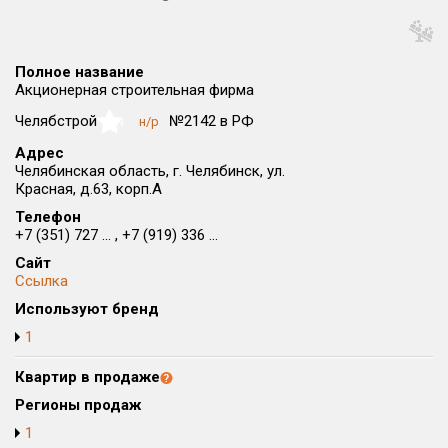
Округ
Все
Полное название
Район в городе
Акционерная строительная фирма
Все
Челябстрой
№2142 в РФ
н/р
NaN
Адрес
Цена
₽/м²
млн ₽
Челябинская область, г. Челябинск, ул.
от
до
Красная, д.63, корп.А
Телефон
Общая площадь, м²
+7 (351) 727 ... , +7 (919) 336 ...
от
до
Сайт
Срок сдачи
Ссылка
от
до
Используют бренд
1
Вид объекта
Квартир в продаже
Кол-во комнат
Регионы продаж
1