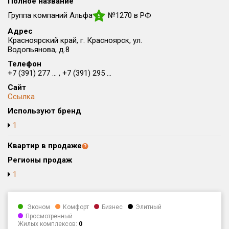
Полное название
Округ
Группа компаний Альфа
№1270 в РФ
5
Все
Адрес
Красноярский край, г. Красноярск, ул.
Район в городе
Водопьянова, д.8
Все
Телефон
+7 (391) 277 ... , +7 (391) 295 ...
Цена
₽/м²
млн ₽
Сайт
от
до
Ссылка
Используют бренд
Общая площадь, м²
от
до
1
Срок сдачи
Квартир в продаже
от
до
Регионы продаж
Вид объекта
1
Кол-во комнат
Эконом
Комфорт
Бизнес
Элитный
Просмотренный
Жилых комплексов:
0