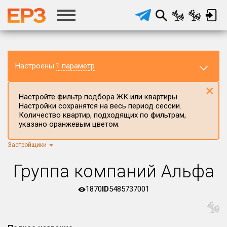
Настроены
1 параметр
×
Настройте фильтр подбора ЖК или квартиры.
Настройки сохранятся на весь период сессии.
Количество квартир, подходящих по фильтрам,
указано оранжевым цветом.
Застройщики
Регион ЖК
г.Москва
×
Группа компаний Альфа
Район в регионе
Все
1870
ID
5485737001
Населённый пункт