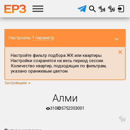
Настроены
1 параметр
×
Настройте фильтр подбора ЖК или квартиры.
Настройки сохранятся на весь период сессии.
Количество квартир, подходящих по фильтрам,
указано оранжевым цветом.
Застройщики
Регион ЖК
г.Москва
×
Алми
Район в регионе
Все
310
ID
5752353001
Населённый пункт