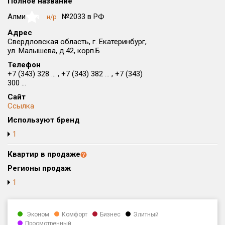
Полное название
Округ
Алми
№2033 в РФ
н/р
NaN
Все
Адрес
Свердловская область, г. Екатеринбург,
Район в городе
ул. Малышева, д.42, корп.Б
Все
Телефон
+7 (343) 328 ... , +7 (343) 382 ... , +7 (343)
Цена
₽/м²
млн ₽
300 ...
от
до
Сайт
Ссылка
Общая площадь, м²
Используют бренд
от
до
1
Срок сдачи
от
до
Квартир в продаже
Регионы продаж
Вид объекта
1
Кол-во комнат
Эконом
Комфорт
Бизнес
Элитный
Просмотренный