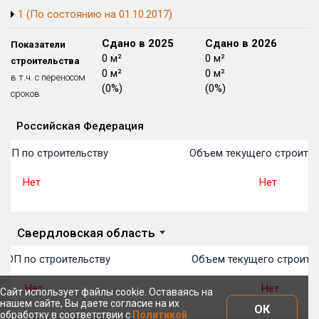
1 (По состоянию на 01.10.2017)
Блокированных домов
175 из 175
Квартир, апартаментов,
Сдано в 2024
Сдано в 2025
Сдано в 2026
Показатели
блоков в БД
56 039 из 56 039
0 м²
0 м²
0 м²
строительства
0 м²
0 м²
0 м²
в т.ч. с переносом
(0%)
(0%)
(0%)
сроков
Российская Федерация
Объекты
Объекты
Объекты
Объекты
Объекты
Объекты
Объекты
Объекты
Объекты
Объекты
Объекты
План 
План 
План 
План 
План 
План 
План 
План 
План 
План 
План 
ТОП по строительству
Объем текущего строител
Нет
Нет
Свердловская область
ТОП по строительству
Объем текущего строите
Нет
Нет
Сайт использует файлы cookie. Оставаясь на
нашем сайте, Вы даете согласие на их
ОК
обработку в соответствии с
Политикой