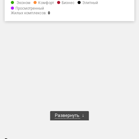
Эконом
Комфорт
Бизнес
Элитный
Только новые
Просмотренный
Жилых комплексов:
0
Оценка ЕРЗ ЖК
от
до
с продажами
Рейтинг ЕРЗ
Найдено:
Жилых комплексов
1 400 из 1 401
Многоквартирных домов
3 586 из 3 585
Блокированных домов
23 из 23
Развернуть
Домов с апартаментами
258 из 258
Поселков таунхаусов
7 из 7
Многоквартирных домов
2 из 2