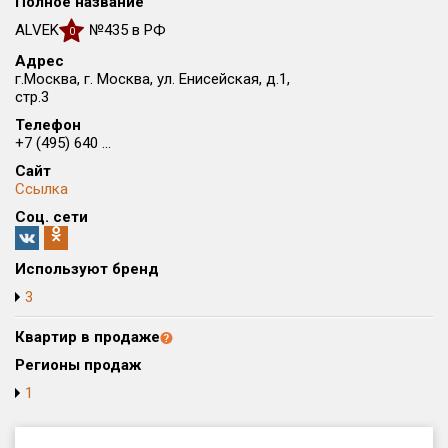
Полное название
Округ
ALVEK
№435 в РФ
0
Все
Адрес
г.Москва, г. Москва, ул. Енисейская, д.1,
Район в городе
стр.3
Все
Телефон
+7 (495) 640 ...
Цена
₽/м²
млн ₽
Сайт
от
до
Ссылка
Соц. сети
Общая площадь, м²
от
до
Используют бренд
Срок сдачи
3
от
до
Квартир в продаже
Вид объекта
Регионы продаж
1
Кол-во комнат