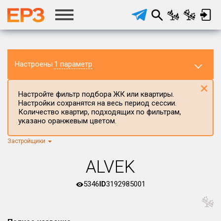
Настроены
1 параметр
×
Настройте фильтр подбора ЖК или квартиры.
Настройки сохранятся на весь период сессии.
Количество квартир, подходящих по фильтрам,
указано оранжевым цветом.
Застройщики
Регион ЖК
г.Москва
×
ALVEK
Район в регионе
Все
5346
ID
3192985001
Населённый пункт