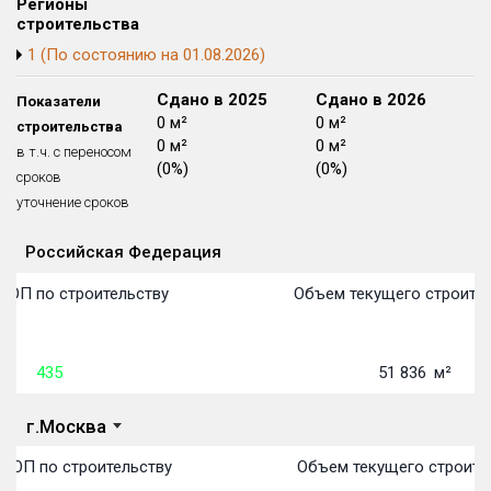
Регионы
Блокированных домов
175 из 175
строительства
1 (По состоянию на 01.08.2026)
Квартир, апартаментов,
блоков в БД
56 039 из 56 039
Сдано в 2024
Сдано в 2025
Сдано в 2026
Показатели
0 м²
0 м²
0 м²
строительства
0 м²
0 м²
0 м²
в т.ч. с переносом
(0%)
(0%)
(0%)
сроков
уточнение сроков
Российская Федерация
Объекты
Объекты
Объекты
Объекты
Объекты
Объекты
Объекты
Объекты
Объекты
Объекты
Объекты
Объекты
План сдачи:
первон
План 
План 
План 
План 
План 
План 
План 
План 
План 
План 
План 
ТОП по строительству
Объем текущего строител
435
51 836
м²
г.Москва
 ТОП по строительству
Объем текущего строите