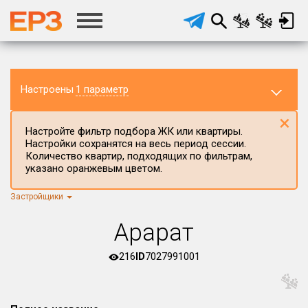
Настроены
1 параметр
×
Настройте фильтр подбора ЖК или квартиры.
Настройки сохранятся на весь период сессии.
Количество квартир, подходящих по фильтрам,
указано оранжевым цветом.
Застройщики
Регион ЖК
г.Москва
×
Арарат
Район в регионе
Все
216
ID
7027991001
Населённый пункт