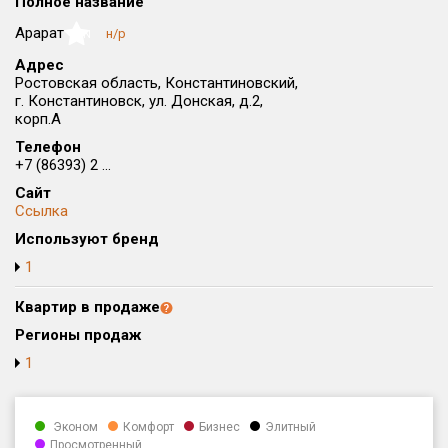
Полное название
Округ
Арарат
н/р
NaN
Все
Адрес
Ростовская область, Константиновский,
Район в городе
г. Константиновск, ул. Донская, д.2,
Все
корп.А
Телефон
Цена
₽/м²
млн ₽
+7 (86393) 2 ...
от
до
Сайт
Ссылка
Общая площадь, м²
Используют бренд
от
до
1
Срок сдачи
от
до
Квартир в продаже
Регионы продаж
Вид объекта
1
Кол-во комнат
Эконом
Комфорт
Бизнес
Элитный
Просмотренный