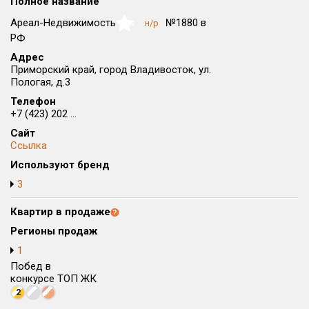
Полное название
Округ
Ареал-Недвижимость
№1880 в
н/р
NaN
Все
РФ
Адрес
Район в городе
Приморский край, город Владивосток, ул.
Все
Пологая, д.3
Телефон
Цена
₽/м²
млн ₽
+7 (423) 202 ...
от
до
Сайт
Ссылка
Общая площадь, м²
Используют бренд
от
до
3
Срок сдачи
от
до
Квартир в продаже
Регионы продаж
Вид объекта
1
Побед в
Кол-во комнат
конкурсе ТОП ЖК
2