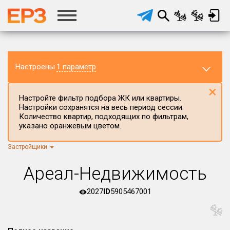
Настроены
1 параметр
×
Настройте фильтр подбора ЖК или квартиры.
Настройки сохранятся на весь период сессии.
Количество квартир, подходящих по фильтрам,
указано оранжевым цветом.
Застройщики
Регион ЖК
г.Москва
×
Ареал-Недвижимость
Район в регионе
Все
2027
ID
5905467001
Населённый пункт