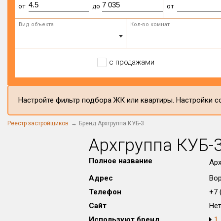
от
до
от
Вид объекта
Кол-во комнат
с продажами
Настройте фильтр подбора ЖК или квартиры. Настройки со
Реестр застройщиков
Бренд Архгруппа КУБ-3
Архгруппа КУБ-
Полное название
Арх
Адрес
Вор
Телефон
+7 (
Сайт
Не
Используют бренд
1