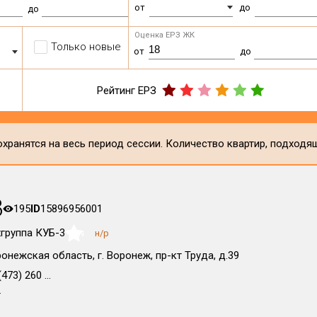
от
до
до
Оценка ЕРЗ ЖК
Только новые
от
до
Рейтинг ЕРЗ
хранятся на весь период сессии. Количество квартир, подходя
3
195
ID
15896956001
группа КУБ-3
н/р
NaN
онежская область, г. Воронеж, пр-кт Труда, д.39
473) 260 ...
т