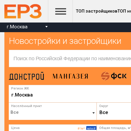
ТОП застройщиков
ТОП н
г.Москва
Новостройки и застройщики
Регион ЖК
г.Москва
Населённый пункт
Округ
Все
Цена
Общая площадь, м
₽/м²
млн ₽