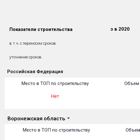
Сдано в 2018
Сдано в 2019
Сдано в 2020
Показатели строительства
0 м²
0 м²
0 м²
0 м²
0 м²
0 м²
в т.ч. с переносом сроков
(0%)
(0%)
(0%)
уточнение сроков
Российская Федерация
Объекты
Объекты
Объекты
Объекты
Объекты
Объекты
Объекты
Объекты
Объекты
Объекты
Объекты
Место в ТОП по строительству
Объем 
Нет
Воронежская область
Место в ТОП по строительству
Объем