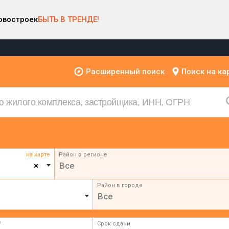
овостроек
БЫТЬ В ТРЕНДЕ!
Расширенный поиск
Поиск на ка
на карте
Район в регионе
×
Все
Район в городе
Все
²
Срок сдачи