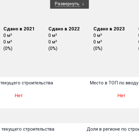
Развернуть
Сдано в 2021
Сдано в 2022
Сдано в 2023
0 м²
0 м²
0 м²
0 м²
0 м²
0 м²
(0%)
(0%)
(0%)
План
План
План
План
План
План
План
План
План
План
План
текущего строительства
Место в ТОП по вводу
Нет
Нет
 текущего строительства
Доля в регионе по стро