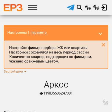
Настроены
1 параметр
×
Настройте фильтр подбора ЖК или квартиры.
Настройки сохранятся на весь период сессии.
Количество квартир, подходящих по фильтрам,
указано оранжевым цветом.
Застройщики
Регион ЖК
г.Москва
×
Аркос
Район в регионе
Все
119
ID
5506247001
Населённый пункт