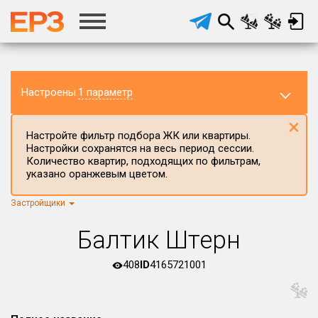
Настроены
1 параметр
×
Настройте фильтр подбора ЖК или квартиры.
Настройки сохранятся на весь период сессии.
Количество квартир, подходящих по фильтрам,
указано оранжевым цветом.
Застройщики
Регион ЖК
г.Москва
×
Балтик Штерн
Район в регионе
Все
408
ID
4165721001
Населённый пункт