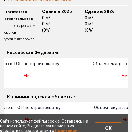
Блокированных домов
175 из 175
Сдано в 2024
Сдано в 2025
Сдано в 2026
Показатели
Квартир, апартаментов,
0 м²
0 м²
0 м²
строительства
блоков в БД
56 039 из 56 039
0 м²
0 м²
0 м²
в т.ч. с переносом
(0%)
(0%)
(0%)
сроков
уточнение сроков
Российская Федерация
Объекты
Объекты
Объекты
Объекты
Объекты
Объекты
Объекты
Объекты
Объекты
Объекты
Объекты
План 
План 
План 
План 
План 
План 
План 
План 
План 
План 
План 
сто в ТОП по строительству
Объем текущего ст
Нет
Нет
Калининградская область
есто в ТОП по строительству
Объем текущего с
Нет
Нет
Сайт использует файлы cookie. Оставаясь на
нашем сайте, Вы даете согласие на их
ОК
обработку в соответствии с
Политикой