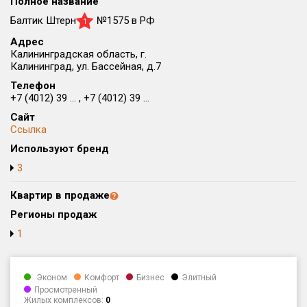
Полное название
Округ
Балтик Штерн
№1575 в РФ
1
Все
Адрес
Калининградская область, г.
Район в городе
Калининград, ул. Бассейная, д.7
Все
Телефон
+7 (4012) 39 ... , +7 (4012) 39 ...
Цена
₽/м²
млн ₽
Сайт
от
до
Ссылка
Используют бренд
Общая площадь, м²
от
до
3
Срок сдачи
Квартир в продаже
от
до
Регионы продаж
Вид объекта
1
Кол-во комнат
Эконом
Комфорт
Бизнес
Элитный
Просмотренный
Жилых комплексов:
0