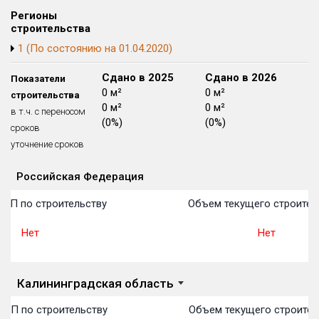
Блокированных домов
175 из 175
Регионы
строительства
Квартир, апартаментов,
1 (По состоянию на 01.04.2020)
блоков в БД
56 039 из 56 039
Сдано в 2024
Сдано в 2025
Сдано в 2026
Показатели
0 м²
0 м²
0 м²
строительства
0 м²
0 м²
0 м²
в т.ч. с переносом
(0%)
(0%)
(0%)
сроков
уточнение сроков
Российская Федерация
Объекты
Объекты
Объекты
Объекты
Объекты
Объекты
Объекты
Объекты
Объекты
Объекты
Объекты
План 
План 
План 
План 
План 
План 
План 
План 
План 
План 
План 
ТОП по строительству
Объем текущего строител
Нет
Нет
Калининградская область
ТОП по строительству
Объем текущего строител