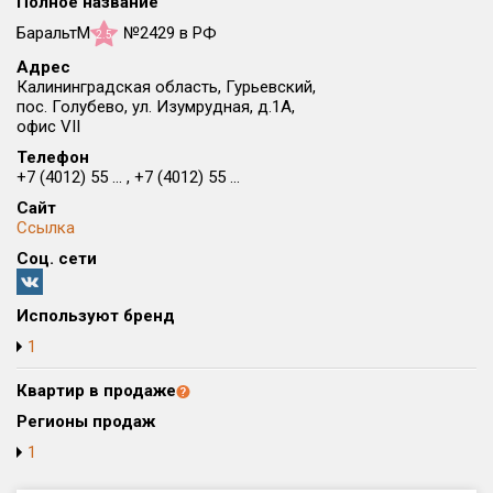
Полное название
Округ
БаральтМ
№2429 в РФ
2.5
Все
Адрес
Калининградская область, Гурьевский,
Район в городе
пос. Голубево, ул. Изумрудная, д.1А,
Все
офис VII
Телефон
Цена
+7 (4012) 55 ... , +7 (4012) 55 ...
₽/м²
млн ₽
от
до
Сайт
Ссылка
Общая площадь, м²
Соц. сети
от
до
Срок сдачи
Используют бренд
от
до
1
Вид объекта
Квартир в продаже
Регионы продаж
Кол-во комнат
1