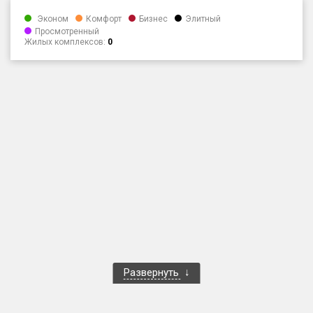
Только новые
Эконом
Комфорт
Бизнес
Элитный
Просмотренный
Жилых комплексов:
0
Оценка ЕРЗ ЖК
от
до
с продажами
Рейтинг ЕРЗ
Найдено:
Жилых комплексов
1 401 из 1 402
Многоквартирных домов
3 587 из 3 588
Блокированных домов
23 из 23
Домов с апартаментами
258 из 258
Развернуть
Поселков таунхаусов
7 из 7
Многоквартирных домов
2 из 2