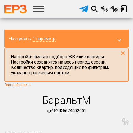
Настроены
1 параметр
×
Настройте фильтр подбора ЖК или квартиры.
Настройки сохранятся на весь период сессии.
Количество квартир, подходящих по фильтрам,
указано оранжевым цветом.
Застройщики
Регион ЖК
г.Москва
×
БаральтМ
Район в регионе
Все
652
ID
5674402001
Населённый пункт