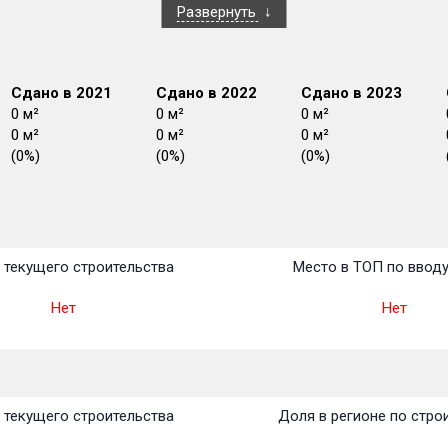
Развернуть
Сдано в 2021
Сдано в 2022
Сдано в 2023
0 м²
0 м²
0 м²
0 м²
0 м²
0 м²
(0%)
(0%)
(0%)
План
План
План
План
План
План
План
План
План
План
План
текущего строительства
Место в ТОП по ввод
Нет
Нет
текущего строительства
Доля в регионе по стро