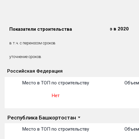
Сдано в 2018
Сдано в 2019
Сдано в 2020
Показатели строительства
0 м²
0 м²
0 м²
0 м²
0 м²
0 м²
в т.ч. с переносом сроков
(0%)
(0%)
(0%)
уточнение сроков
Российская Федерация
Объекты
Объекты
Объекты
Объекты
Объекты
Объекты
Объекты
Объекты
Объекты
Объекты
Объекты
Место в ТОП по строительству
Объем 
Нет
Республика Башкортостан
Место в ТОП по строительству
Объем 