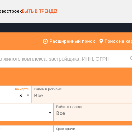
овостроек
БЫТЬ В ТРЕНДЕ!
Расширенный поиск
Поиск на ка
на карте
Район в регионе
×
Все
Район в городе
Все
²
Срок сдачи