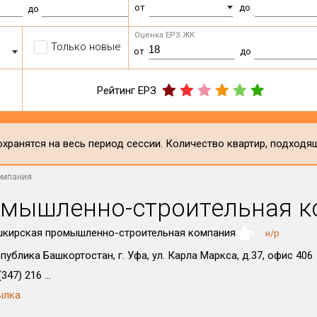
от
до
до
Оценка ЕРЗ ЖК
Только новые
от
до
Рейтинг ЕРЗ
хранятся на весь период сессии. Количество квартир, подходя
омпания
омышленно-строительная 
кирская промышленно-строительная компания
н/р
NaN
публика Башкортостан, г. Уфа, ул. Карла Маркса, д.37, офис 406
347) 216 ...
ылка