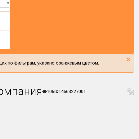
×
щих по фильтрам, указано оранжевым цветом.
компания
106
ID
14663227001