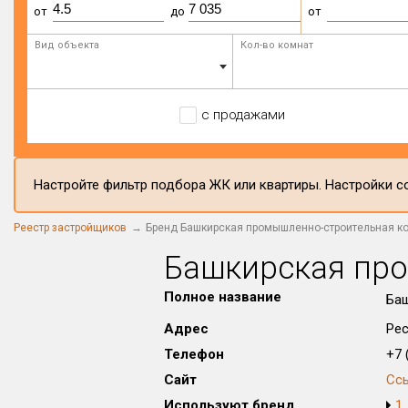
от
до
от
Вид объекта
Кол-во комнат
с продажами
Настройте фильтр подбора ЖК или квартиры. Настройки со
Реестр застройщиков
Бренд Башкирская промышленно-строительная к
Башкирская пр
Полное название
Баш
Адрес
Рес
Телефон
+7 (
Сайт
Сс
Используют бренд
1