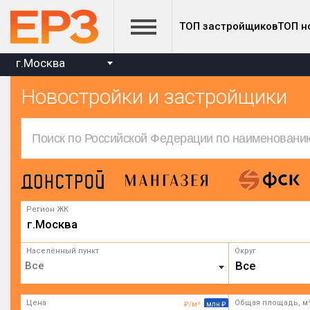
ТОП застройщиков
ТОП н
г.Москва
Новостройки и застройщики
Регион ЖК
г.Москва
Населённый пункт
Округ
Все
Цена
Общая площадь, м
₽/м²
млн ₽