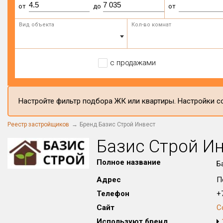
от
до
от
Вид объекта
Кол-во комнат
с продажами
Настройте фильтр подбора ЖК или квартиры. Настройки со
Реестр застройщиков
Бренд Базис Строй Инвест
Базис Строй И
Полное название
Б
Адрес
П
Телефон
+7
Сайт
С
Используют бренд