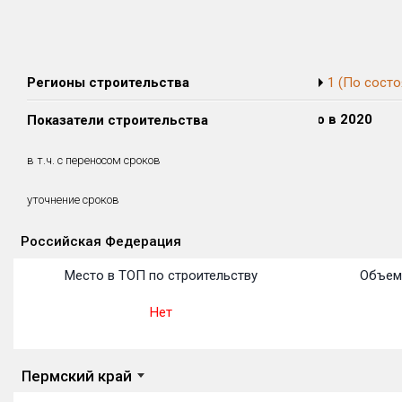
Регионы строительства
1 (По состо
Сдано в 2018
Сдано в 2019
Сдано в 2020
Показатели строительства
2 716 м²
0 м²
0 м²
2 716 м²
0 м²
0 м²
в т.ч. с переносом сроков
(100%)
(0%)
(0%)
1.15 месяцев
уточнение сроков
Российская Федерация
Объекты
Объекты
Объекты
Объекты
Объекты
Объекты
Объекты
Объекты
Объекты
Объекты
Объекты
Место в ТОП по строительству
Объем
Нет
Пермский край