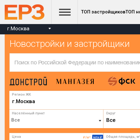
ТОП застройщиков
ТОП н
г.Москва
Новостройки и застройщики
Регион ЖК
г.Москва
Населённый пункт
Округ
Все
Цена
Общая площадь, м
₽/м²
млн ₽