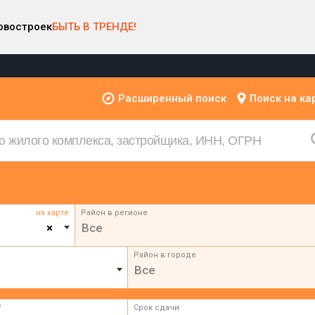
овостроек
БЫТЬ В ТРЕНДЕ!
Расширенный поиск
Поиск на ка
на карте
Район в регионе
×
Все
Район в городе
Все
²
Срок сдачи