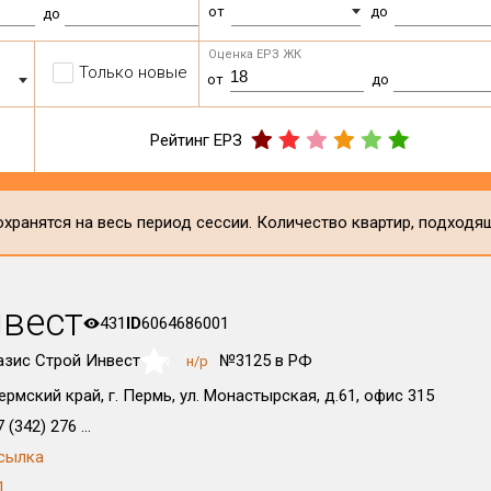
от
до
до
Оценка ЕРЗ ЖК
Только новые
от
до
Рейтинг ЕРЗ
хранятся на весь период сессии. Количество квартир, подходя
нвест
431
ID
6064686001
азис Строй Инвест
№3125 в РФ
н/р
NaN
ермский край, г. Пермь, ул. Монастырская, д.61, офис 315
 (342) 276 ...
сылка
1