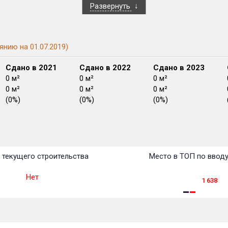
Развернуть
янию на 01.07.2019)
Сдано в 2021
Сдано в 2022
Сдано в 2023
0 м²
0 м²
0 м²
0 м²
0 м²
0 м²
(0%)
(0%)
(0%)
План
План
План
План
План
План
План
План
План
План
План
 текущего строительства
Место в ТОП по ввод
Нет
1 638