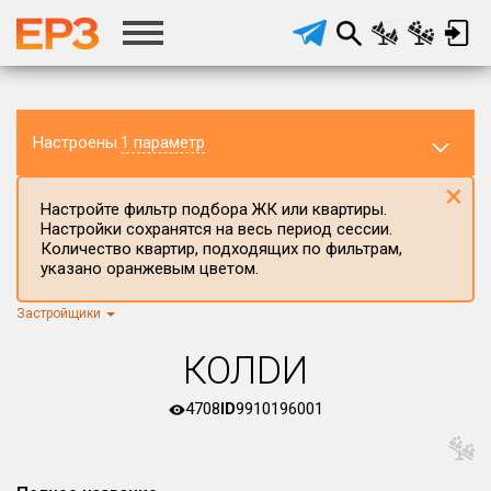
Настроены
1 параметр
×
Настройте фильтр подбора ЖК или квартиры.
Настройки сохранятся на весь период сессии.
Количество квартир, подходящих по фильтрам,
указано оранжевым цветом.
Застройщики
Регион ЖК
г.Москва
×
КОЛDИ
Район в регионе
Все
4708
ID
9910196001
Населённый пункт