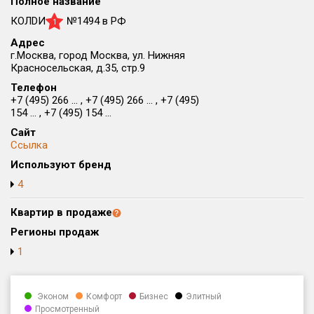
Полное название
Округ
КОЛDИ
№1494 в РФ
1
Все
Адрес
г.Москва, город Москва, ул. Нижняя
Район в городе
Красносельская, д.35, стр.9
Все
Телефон
+7 (495) 266 ... , +7 (495) 266 ... , +7 (495)
Цена
154 ... , +7 (495) 154 ...
₽/м²
млн ₽
от
до
Сайт
Ссылка
Общая площадь, м²
Используют бренд
от
до
4
Срок сдачи
от
до
Квартир в продаже
Регионы продаж
Вид объекта
1
Кол-во комнат
Эконом
Комфорт
Бизнес
Элитный
Просмотренный