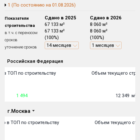
1 (По состоянию на 01.08.2026)
Блокированных домов
175 из 175
Квартир, апартаментов,
Сдано в 2024
Сдано в 2025
Сдано в 2026
Показатели
блоков в БД
56 039 из 56 039
0 м²
67 133 м²
8 060 м²
строительства
0 м²
67 133 м²
8 060 м²
в т.ч. с переносом
(0%)
(100%)
(100%)
сроков
14 месяцев
1 месяцев
уточнение сроков
Российская Федерация
Объекты
Объекты
Объекты
Объекты
Объекты
Объекты
Объекты
Объекты
Объекты
Объекты
Объекты
Объекты
План сдачи:
первон
План 
План 
План 
План 
План 
План 
План 
План 
План 
План 
План 
 в ТОП по строительству
Объем текущего строи
1 494
12 349
м²
г.Москва
о в ТОП по строительству
Объем текущего стро