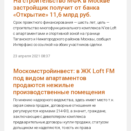
На строительство МФК в Москве
застройщик получит от банка
«Открытие» 11,6 млрд руб.
Срок проектного финансирования — шесть лет, цель —
строительство многофункционального комплекса N'ice Loft
с апартаментами и спортивной зоной на границе
Таганского и Нижегородского районов Москвы, сообщил
Интерфакс со ссылкой на обоих участников сделки.
23 апреля 2021 08:37
Москомстройинвест: в ЖК Loft FM
под видом апартаментов
продаются нежилые
производственные помещения
По мнению надзорного ведомства, здесь имеет место т.н.
серая схема продаж, договорные отношения не
регулируются нормами 214-ФЗ, а значит, граждане,
заключающие с девелопером комплекса
предварительные договоры купли-продажи, статусом
дольщиком не наделяются, то есть их права