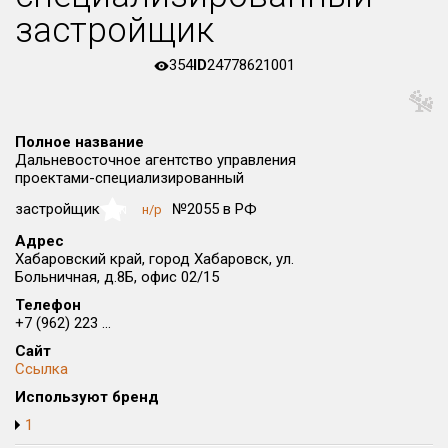
застройщик
Округ
Все
354
ID
24778621001
Район в городе
Все
Полное название
Цена
Дальневосточное агентство управления
₽/м²
млн ₽
проектами-специализированный
от
до
застройщик
№2055 в РФ
н/р
NaN
Общая площадь, м²
Адрес
от
до
Хабаровский край, город Хабаровск, ул.
Больничная, д.8Б, офис 02/15
Срок сдачи
от
до
Телефон
+7 (962) 223 ...
Вид объекта
Сайт
Ссылка
Используют бренд
Кол-во комнат
1