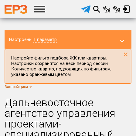
Настроены
1 параметр
×
Настройте фильтр подбора ЖК или квартиры.
Настройки сохранятся на весь период сессии.
Количество квартир, подходящих по фильтрам,
указано оранжевым цветом.
Застройщики
Регион ЖК
г.Москва
×
Дальневосточное
Район в регионе
агентство управления
Все
проектами-
Населённый пункт
специализированный