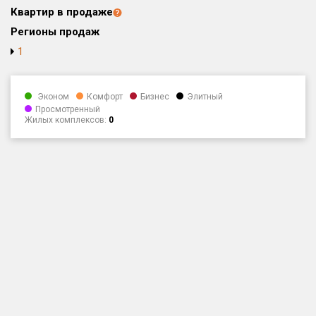
Квартир в продаже
Только новые
Регионы продаж
Оценка ЕРЗ ЖК
1
от
до
Эконом
Комфорт
Бизнес
Элитный
с продажами
Просмотренный
Жилых комплексов:
0
Рейтинг ЕРЗ
Найдено:
Жилых комплексов
1 401 из 1 402
Многоквартирных домов
3 587 из 3 588
Блокированных домов
23 из 23
Домов с апартаментами
258 из 258
Поселков таунхаусов
7 из 7
Многоквартирных домов
2 из 2