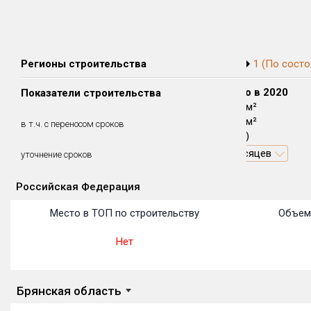
Регионы строительства
1 (По состо
Сдано в 2018
Сдано в 2019
Сдано в 2020
Показатели строительства
458 м²
1 220 м²
1 223 м²
458 м²
1 220 м²
1 223 м²
в т.ч. с переносом сроков
(100%)
(100%)
(100%)
2 месяцев
6.8 месяцев
9 месяцев
уточнение сроков
Российская Федерация
Объекты
Объекты
Объекты
Объекты
Объекты
Объекты
Объекты
Объекты
Объекты
Объекты
Объекты
Место в ТОП по строительству
Объем
Нет
Брянская область