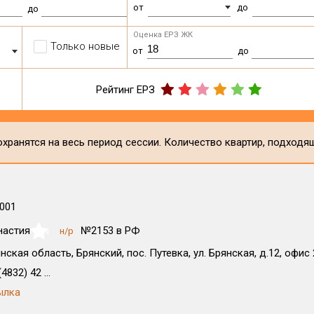
от
до
до
Оценка ЕРЗ ЖК
Только новые
от
до
Рейтинг ЕРЗ
хранятся на весь период сессии. Количество квартир, подходя
001
настия
№2153 в РФ
н/р
NaN
нская область, Брянский, пос. Путевка, ул. Брянская, д.12, офис 
4832) 42 ...
ылка