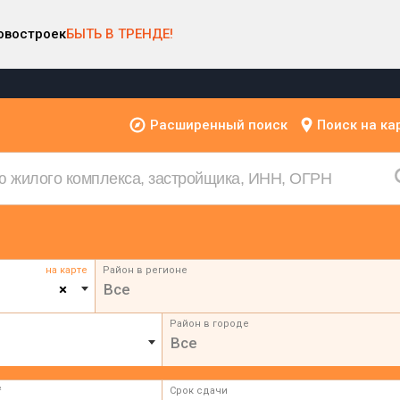
овостроек
БЫТЬ В ТРЕНДЕ!
Расширенный поиск
Поиск на ка
на карте
Район в регионе
×
Все
Район в городе
Все
²
Срок сдачи