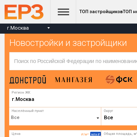
ТОП застройщиков
ТОП н
г.Москва
Новостройки и застройщики
Регион ЖК
г.Москва
Населённый пункт
Округ
Все
Цена
Общая площадь, м
₽/м²
млн ₽