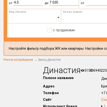
от
до
от
Вид объекта
Кол-во комнат
с продажами
Настройте фильтр подбора ЖК или квартиры. Настройки со
Реестр застройщиков
Бренд Династия
Династия
515
ID
6945225
Полное название
Ди
Адрес
Бря
Телефон
+7 (
Сайт
Сс
Используют бренд
1