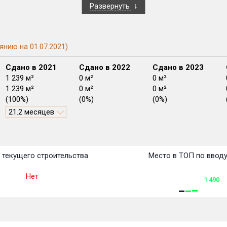
Развернуть
янию на 01.07.2021)
Сдано в 2021
Сдано в 2022
Сдано в 2023
1 239 м²
0 м²
0 м²
1 239 м²
0 м²
0 м²
(100%)
(0%)
(0%)
21.2 месяцев
План
План
План
План
План
План
План
План
План
План
План
 текущего строительства
Место в ТОП по ввод
Нет
1 490